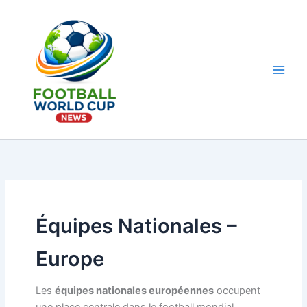
Aller
au
contenu
Main
Men
Équipes Nationales –
Europe
Les
équipes nationales européennes
occupent