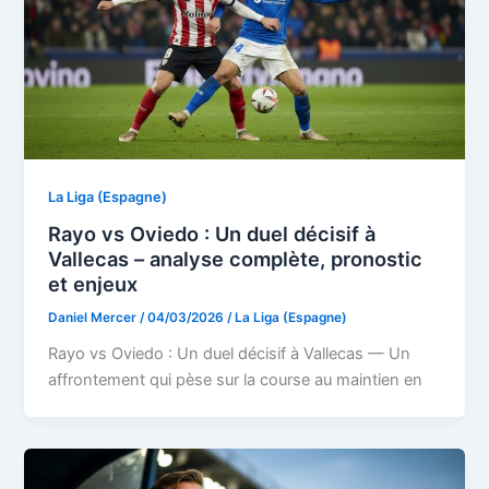
La Liga (Espagne)
Rayo vs Oviedo : Un duel décisif à
Vallecas – analyse complète, pronostic
et enjeux
Daniel Mercer
/
04/03/2026
/
La Liga (Espagne)
Rayo vs Oviedo : Un duel décisif à Vallecas — Un
affrontement qui pèse sur la course au maintien en