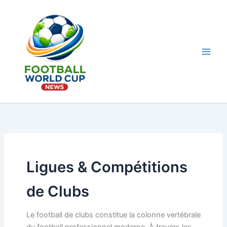
Aller
au
contenu
Main
Men
Ligues & Compétitions
de Clubs
Le football de clubs constitue la colonne vertébrale