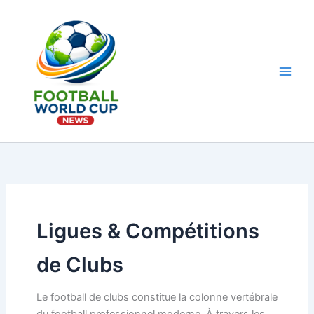
Aller
au
contenu
Main
Men
Ligues & Compétitions
de Clubs
Le football de clubs constitue la colonne vertébrale