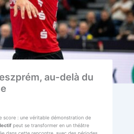
Veszprém, au-delà du
se
e score : une véritable démonstration de
lectif
peut se transformer en un théâtre
tée dans cette rencontre, avec des périodes