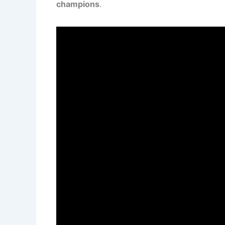
champions
.