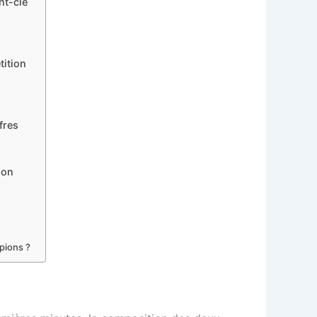
nt-clé
tition
fres
son
pions ?