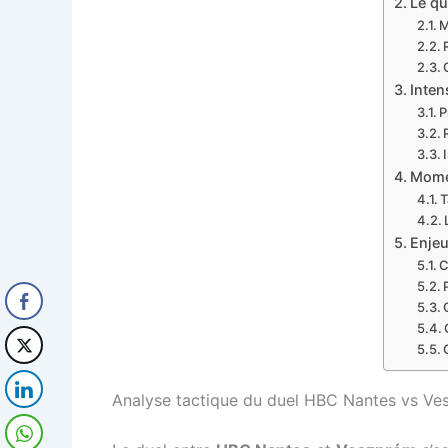
Le qu
M
Inten
P
Momen
T
Enjeu
C
Analyse tactique du duel HBC Nantes vs V