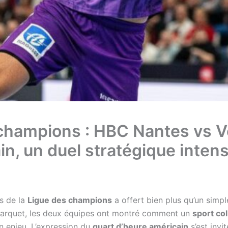
 champions : HBC Nantes vs 
in, un duel stratégique inten
s de la
Ligue des champions
a offert bien plus qu’un simpl
le parquet, les deux équipes ont montré comment un
sport col
n enjeu. L’expression du
quart d’heure américain
s’est invi