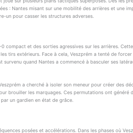
t joué sur plusieurs plans tactiques superposés. Dès les p
sées : Nantes misant sur une mobilité des arrières et une i
re-un pour casser les structures adverses.
 compact et des sorties agressives sur les arrières. Cette 
les tirs extérieurs. Face à cela, Veszprém a tenté de forcer 
st survenu quand Nantes a commencé à basculer ses latérau
 Veszprém a cherché à isoler son meneur pour créer des déc
pour brouiller les marquages. Ces permutations ont généré 
s par un gardien en état de grâce.
 séquences posées et accélérations. Dans les phases où Vesz