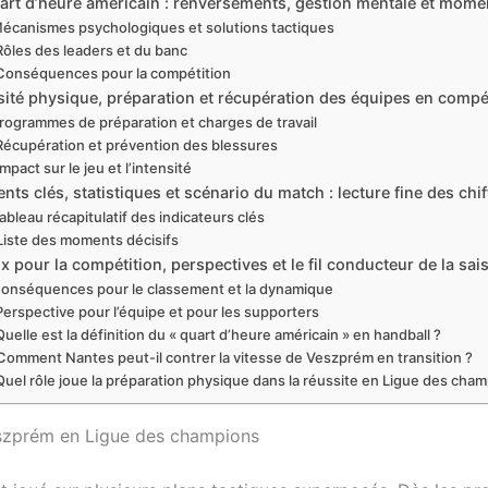
art d’heure américain : renversements, gestion mentale et mome
écanismes psychologiques et solutions tactiques
Rôles des leaders et du banc
Conséquences pour la compétition
sité physique, préparation et récupération des équipes en compé
rogrammes de préparation et charges de travail
Récupération et prévention des blessures
Impact sur le jeu et l’intensité
ts clés, statistiques et scénario du match : lecture fine des chif
ableau récapitulatif des indicateurs clés
Liste des moments décisifs
x pour la compétition, perspectives et le fil conducteur de la sai
onséquences pour le classement et la dynamique
Perspective pour l’équipe et pour les supporters
Quelle est la définition du « quart d’heure américain » en handball ?
Comment Nantes peut-il contrer la vitesse de Veszprém en transition ?
Quel rôle joue la préparation physique dans la réussite en Ligue des cham
eszprém en Ligue des champions