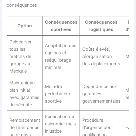
conséquences :
Conséquences
Conséquences
Pro
Option
sportives
logistiques
d’ac
Délocaliser
Adaptation des
tous les
Coûts élevés,
équipes et
matchs de
réorganisation
Modé
rééquilibrage
groupe au
des déplacements
minimal
Mexique
Maintenir au
Moindre
Dépendance aux
plan initial
Modé
perturbation
garanties
avec garanties
élev
sportive
gouvernementales
de sécurité
Purification du
Remplacement
Procédure
calendrier mais
de l’Iran par un
d’urgence pour
Faibl
injustice
autre pays
qualification