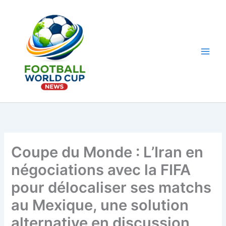
Aller
au
contenu
Main
Men
Coupe du Monde : L’Iran en
négociations avec la FIFA
pour délocaliser ses matchs
au Mexique, une solution
alternative en discussion