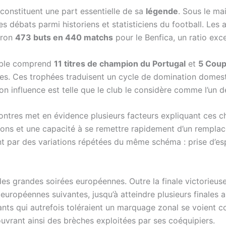
 constituent une part essentielle de sa
légende
. Sous le mai
s débats parmi historiens et statisticiens du football. Les a
iron
473 buts en 440 matchs
pour le Benfica, un ratio excep
table comprend
11 titres de champion du Portugal
et
5 Coup
s. Ces trophées traduisent un cycle de domination domestiq
n influence est telle que le club le considère comme l’un des
ncontres met en évidence plusieurs facteurs expliquant ces c
tions et une capacité à se remettre rapidement d’un rempl
t par des variations répétées du même schéma : prise d’espa
 des grandes soirées européennes. Outre la finale victorieu
uropéennes suivantes, jusqu’à atteindre plusieurs finales
ts qui autrefois toléraient un marquage zonal se voient co
uvrant ainsi des brèches exploitées par ses coéquipiers.