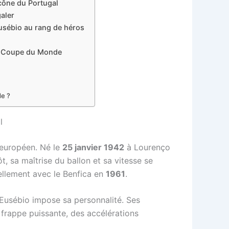
icône du Portugal
galer
Eusébio au rang de héros
la Coupe du Monde
de ?
l
n européen. Né le
25 janvier 1942
à Lourenço
 sa maîtrise du ballon et sa vitesse se
ciellement avec le Benfica en
1961
.
, Eusébio impose sa personnalité. Ses
 frappe puissante, des accélérations