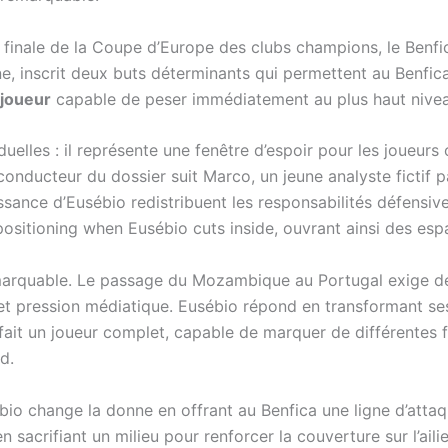
finale de la Coupe d’Europe des clubs champions, le Benfic
e, inscrit deux buts déterminants qui permettent au Benfic
 joueur
capable de peser immédiatement au plus haut nivea
uelles : il représente une fenêtre d’espoir pour les joueurs o
 conducteur du dossier suit Marco, un jeune analyste fictif p
sance d’Eusébio redistribuent les responsabilités défensive
ositioning when Eusébio cuts inside, ouvrant ainsi des espa
marquable. Le passage du Mozambique au Portugal exige de
t pression médiatique. Eusébio répond en transformant ses 
fait un joueur complet, capable de marquer de différentes fa
d.
sébio change la donne en offrant au Benfica une ligne d’atta
 sacrifiant un milieu pour renforcer la couverture sur l’ailie