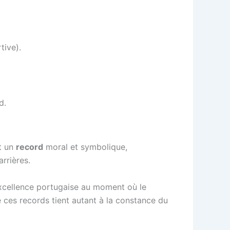
tive).
d.
t un
record
moral et symbolique,
rrières.
’excellence portugaise au moment où le
e ces records tient autant à la constance du