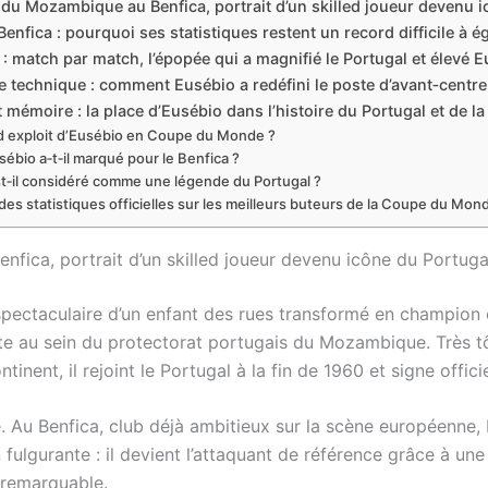
 du Mozambique au Benfica, portrait d’un skilled joueur devenu 
Benfica : pourquoi ses statistiques restent un record difficile à é
match par match, l’épopée qui a magnifié le Portugal et élevé 
ce technique : comment Eusébio a redéfini le poste d’avant‑centre
mémoire : la place d’Eusébio dans l’histoire du Portugal et de 
nd exploit d’Eusébio en Coupe du Monde ?
ébio a‑t‑il marqué pour le Benfica ?
t‑il considéré comme une légende du Portugal ?
es statistiques officielles sur les meilleurs buteurs de la Coupe du Mon
nfica, portrait d’un skilled joueur devenu icône du Portuga
e spectaculaire d’un enfant des rues transformé en champio
e au sein du protectorat portugais du Mozambique. Très tôt,
tinent, il rejoint le Portugal à la fin de 1960 et signe offi
ide. Au Benfica, club déjà ambitieux sur la scène européenne
ulgurante : il devient l’attaquant de référence grâce à une
 remarquable.