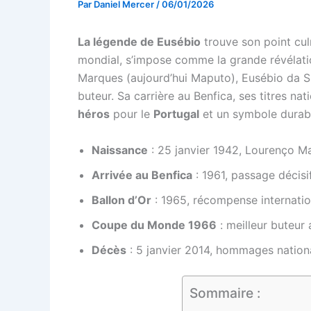
Par
Daniel Mercer
/
06/01/2026
La légende de Eusébio
trouve son point cul
mondial, s’impose comme la grande révélatio
Marques (aujourd’hui Maputo), Eusébio da Sil
buteur. Sa carrière au Benfica, ses titres n
héros
pour le
Portugal
et un symbole durabl
Naissance
: 25 janvier 1942, Lourenço M
Arrivée au Benfica
: 1961, passage décisi
Ballon d’Or
: 1965, récompense internatio
Coupe du Monde 1966
: meilleur buteur 
Décès
: 5 janvier 2014, hommages nationa
Sommaire :