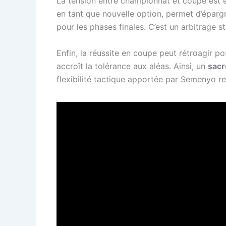
La tension entre championnat et coupe est é
en tant que nouvelle option, permet d’épargn
pour les phases finales. C’est un arbitrage s
Enfin, la réussite en coupe peut rétroagir p
accroît la tolérance aux aléas. Ainsi, un
sacr
flexibilité tactique apportée par Semenyo re