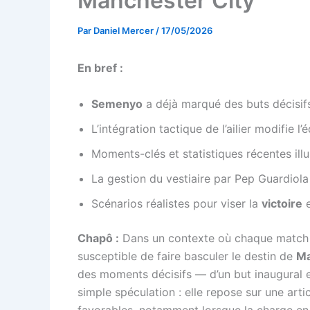
Manchester City
Par
Daniel Mercer
/
17/05/2026
En bref :
Semenyo
a déjà marqué des buts décisif
L’intégration tactique de l’ailier modifie l’
Moments-clés et statistiques récentes illu
La gestion du vestiaire par Pep Guardiola 
Scénarios réalistes pour viser la
victoire
e
Chapô :
Dans un contexte où chaque match d
susceptible de faire basculer le destin de
Ma
des moments décisifs — d’un but inaugural e
simple spéculation : elle repose sur une art
favorables, notamment lorsque la charge en c