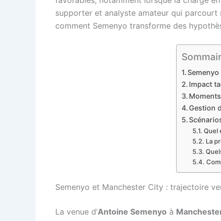
supporter et analyste amateur qui parcourt 
comment Semenyo transforme des hypothèses 
Sommair
Semenyo e
Impact t
Moments d
Gestion d
Scénarios
Quel 
La p
Quels
Comm
Semenyo et Manchester City : trajectoire v
La venue d’
Antoine Semenyo
à
Manchester