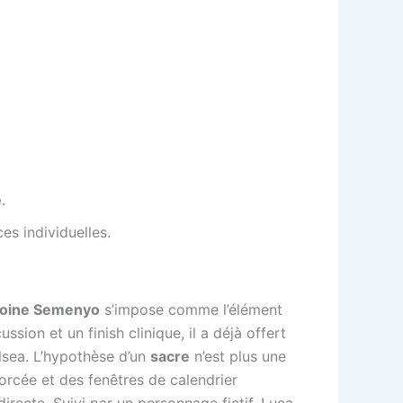
e
.
es individuelles.
oine Semenyo
s’impose comme l’élément
ssion et un finish clinique, il a déjà offert
lsea. L’hypothèse d’un
sacre
n’est plus une
forcée et des fenêtres de calendrier
recte. Suivi par un personnage fictif, Luca,