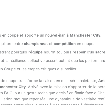
s en coupe et apporte un nouvel élan à
Manchester City
.
équilibre entre
championnat
et
compétition
en coupe.
strent pourquoi l’
équipe
nourrit toujours l’
espoir
d’un
sacr
et la résilience collective pèsent autant que les performanc
n Coupe et les étapes critiques à surveiller.
e coupe transforme la saison en mini-série haletante,
Ant
nchester City
. Arrivé avec la mission d’apporter de la percu
n FA Cup à un geste technique décisif en finale face à Che
iculation tactique repensée, une dynamique de vestiaire ren
hampionnat cède la place à des rencontres à élimination di