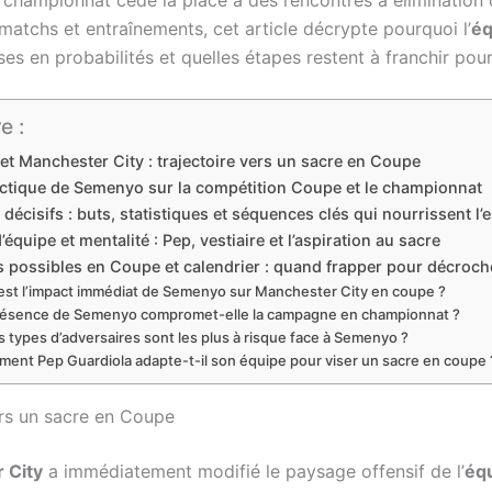
matchs et entraînements, cet article décrypte pourquoi l’
éq
en probabilités et quelles étapes restent à franchir pour 
e :
t Manchester City : trajectoire vers un sacre en Coupe
actique de Semenyo sur la compétition Coupe et le championnat
écisifs : buts, statistiques et séquences clés qui nourrissent l’
’équipe et mentalité : Pep, vestiaire et l’aspiration au sacre
 possibles en Coupe et calendrier : quand frapper pour décroche
est l’impact immédiat de Semenyo sur Manchester City en coupe ?
résence de Semenyo compromet-elle la campagne en championnat ?
 types d’adversaires sont les plus à risque face à Semenyo ?
ent Pep Guardiola adapte-t-il son équipe pour viser un sacre en coupe 
ers un sacre en Coupe
 City
a immédiatement modifié le paysage offensif de l’
éq