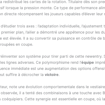
 redistribué les cartes de la rotation. Titulaire dès son pr
sif lorsque la pression monte. Ce type de performance alim
on directe récompensent les joueurs capables d’élever leur
étudier trois axes : l’adaptation individuelle, l’ajustement
le premier plan, l’ailier a démontré une appétence pour les d
 est élevée. Il a su convertir sa puissance en contrôle de 
egroupées en coupe.
réinventer son système pour tirer parti de cette newentry. S
 les lignes adverses. Ce polymorphisme rend l’
équipe
imprév
quence immédiate est une augmentation des options offensiv
eut suffire à décrocher la
victoire
.
cteur, note une évolution comportementale dans le vestiair
t observée, il a tenté des combinaisons à une touche avec 
coéquipiers. Cette synergie est essentielle en coupe, où la 