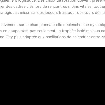
galement logistique. Des choix de rotation doivent préserve
er des cadres clés lors de rencontres moins vitales, tout 
tratégique : miser sur des joueurs frais pour des tours déci
ositivement sur le championnat : elle déclenche une dynami
e
en coupe n’est pas seulement un trophée isolé mais un cata
nd City plus adaptée aux oscillations de calendrier entre
c