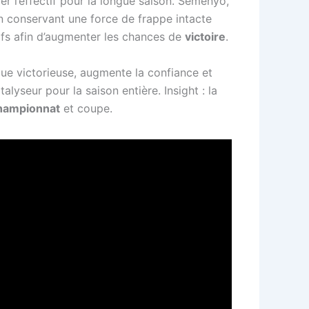
r l’effectif pour la longue saison. Semenyo,
en conservant une force de frappe intacte
sifs afin d’augmenter les chances de
victoire
.
que victorieuse, augmente la confiance et
lyseur pour la saison entière. Insight : la
hampionnat
et coupe.