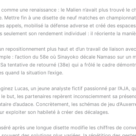
 comme une renaissance : le Malien n’avait plus trouvé le c
ille. Mettre fin à une disette de neuf matches en championn
ié ses appels, mobilisé la défense adverse et créé des espace
s seulement son rendement individuel : il réoriente la maniè
un repositionnement plus haut et d’un travail de liaison ave
xemple : l’action du 58e où Sinayoko décale Namaso sur un 
 Sa tentative de retourné (38e) qui a frôlé le cadre démont
s quand la situation l’exige.
maginez Lucas, un jeune analyste fictif passionné par l’AJA, 
 le but, les partenaires repèrent inconsciemment sa présen
ntaire d’audace. Concrètement, les schémas de jeu d’Auxer
our exploiter son habileté à créer des décalages.
nséré après une longue disette modifie les chiffres de conve
souvent des solutions plus variées, la répétition des geste