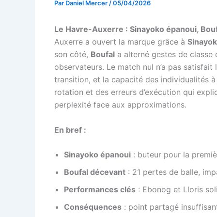
Par
Daniel Mercer
/
05/04/2026
Le Havre-Auxerre : Sinayoko épanoui, Bouf
Auxerre a ouvert la marque grâce à
Sinayo
son côté,
Boufal
a alterné gestes de classe 
observateurs. Le match nul n’a pas satisfait
transition, et la capacité des individualités 
rotation et des erreurs d’exécution qui expl
perplexité face aux approximations.
En bref :
Sinayoko épanoui
: buteur pour la premiè
Boufal décevant
: 21 pertes de balle, imp
Performances clés
: Ebonog et Lloris sol
Conséquences
: point partagé insuffisa