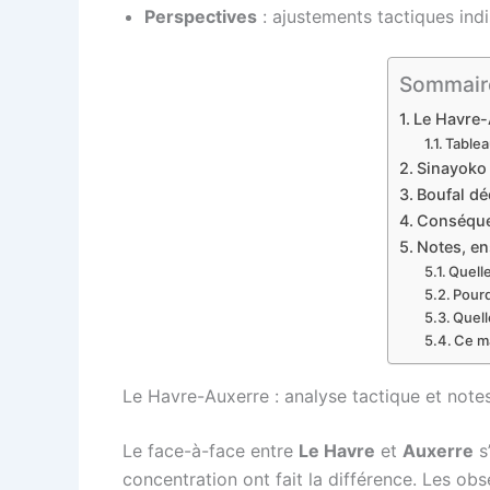
Perspectives
: ajustements tactiques indi
Sommaire
Le Havre-A
Tablea
Sinayoko 
Boufal dé
Conséquen
Notes, en
Quell
Pourq
Quell
Ce ma
Le Havre-Auxerre : analyse tactique et note
Le face-à-face entre
Le Havre
et
Auxerre
s’
concentration ont fait la différence. Les o