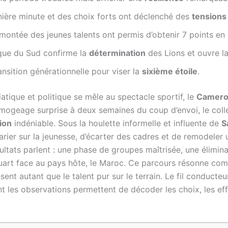
ière minute et des choix forts ont déclenché des
tensions
montée des jeunes talents ont permis d’obtenir 7 points en
rique du Sud confirme la
détermination
des Lions et ouvre la
ansition générationnelle pour viser la
sixième étoile
.
atique et politique se mêle au spectacle sportif, le
Camer
mogeage surprise à deux semaines du coup d’envoi, le colle
ion
indéniable. Sous la houlette informelle et influente de
S
ier sur la jeunesse, d’écarter des cadres et de remodeler un
ésultats parlent : une phase de groupes maîtrisée, une élimina
uart face au pays hôte, le Maroc. Ce parcours résonne com
sent autant que le talent pur sur le terrain. Le fil conduct
t les observations permettent de décoder les choix, les eff