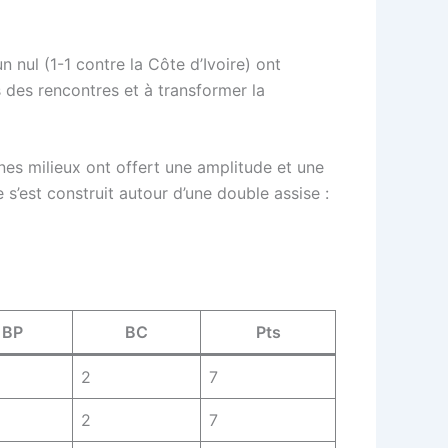
 nul (1-1 contre la Côte d’Ivoire) ont
s des rencontres et à transformer la
eunes milieux ont offert une amplitude et une
s’est construit autour d’une double assise :
BP
BC
Pts
2
7
2
7