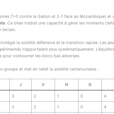
oires (1-0 contre le Gabon et 2-1 face au Mozambique) et un
nts
. Ce bilan traduit une capacité à gérer les moments clef
 terrain.
ivilégié la solidité défensive et la transition rapide. Les j
périmentés n’apportaient plus systématiquement. L’équilibre 
e pour contourner les blocs bas adverses.
u groupe et met en relief la solidité camerounaise :
J
V
N
D
3
2
1
0
4
3
2
1
0
4