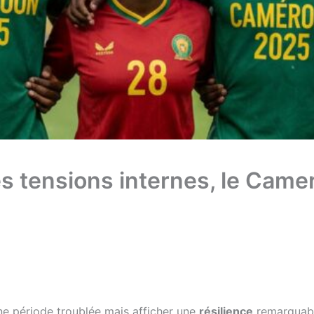
 tensions internes, le Camer
ne période troublée mais afficher une
résilience
remarquabl