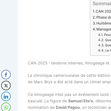
Sommair
CAN 2025
Phase de
Huitième
Manageme
Pour
Que
Quel
Le 
CAN 2025 : tensions internes, limogeage et 
La chronique camerounaise de cette éditio
de Marc Brys a été acté dans un climat emp
Ce limogeage n’est pas un événement isolé : il
basculé. La figure de
Samuel Eto’o
, désorma
nomination de
David Pagou
, un technicien a