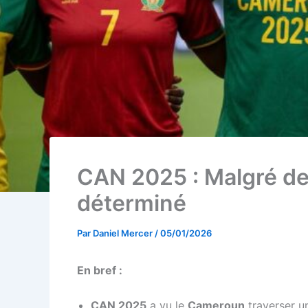
CAN 2025 : Malgré des
déterminé
Par
Daniel Mercer
/
05/01/2026
En bref :
CAN 2025
a vu le
Cameroun
traverser u