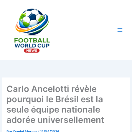
Aller
au
contenu
Main
Men
Carlo Ancelotti révèle
pourquoi le Brésil est la
seule équipe nationale
adorée universellement
Par
Daniel Mercer
/
11/04/2026