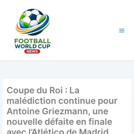
Aller
au
contenu
Main
Men
Coupe du Roi : La
malédiction continue pour
Antoine Griezmann, une
nouvelle défaite en finale
avec l’Atlético de Madrid