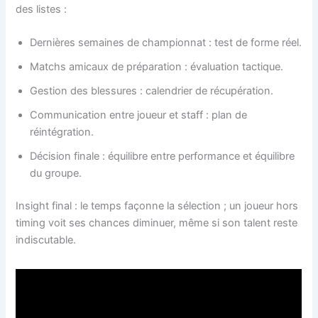
des listes :
Dernières semaines de championnat : test de forme réel.
Matchs amicaux de préparation : évaluation tactique.
Gestion des blessures : calendrier de récupération.
Communication entre joueur et staff : plan de
réintégration.
Décision finale : équilibre entre performance et équilibre
du groupe.
Insight final : le temps façonne la sélection ; un joueur hors
timing voit ses chances diminuer, même si son talent reste
indiscutable.