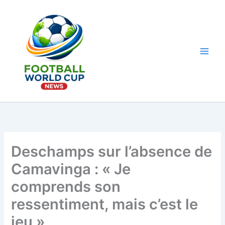
Aller
au
contenu
Main
Men
Deschamps sur l’absence de
Camavinga : « Je
comprends son
ressentiment, mais c’est le
jeu »