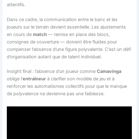
attentifs.
Dans ce cadre, la communication entre le banc et les
joueurs sur le terrain devient essentielle. Les ajustements
en cours de
match
— remise en place des blocs,
consignes de couverture — doivent être fluides pour
compenser l’absence d’une figure polyvalente. C’est un défi
d’organisation autant que de talent individuel.
Insight final : l’absence d’un joueur comme
Camavinga
oblige l’
entraîneur
à clarifier son modèle de jeu et à
renforcer les automatismes collectifs pour que le manque
de polyvalence ne devienne pas une faiblesse.