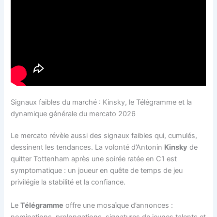
Signaux faibles du marché : Kinsky, le Télégramme et la
dynamique générale du mercato 2026
Le mercato révèle aussi des signaux faibles qui, cumulés,
dessinent les tendances. La volonté d’Antonin
Kinsky
de
quitter Tottenham après une soirée ratée en C1 est
symptomatique : un joueur en quête de temps de jeu
privilégie la stabilité et la confiance.
Le
Télégramme
offre une mosaïque d’annonces :
nominations, prolongations, signatures de jeunes talents et