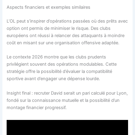
Aspects financiers et exemples similaires
L’OL peut s’inspirer d’opérations passées où des prêts avec
option ont permis de minimiser le risque. Des clubs
européens ont réussi à relancer des attaquants à moindre
coût en misant sur une organisation offensive adaptée.
Le contexte 2026 montre que les clubs prudents
privilégient souvent des opérations modulables. Cette
stratégie offre la possibilité d’évaluer la compatibilité
sportive avant d’engager une dépense lourde.
Insight final : recruter David serait un pari calculé pour Lyon,
fondé sur la connaissance mutuelle et la possibilité d’un
montage financier progressif.