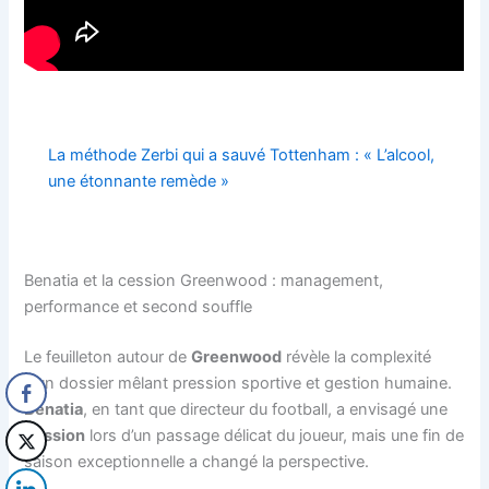
La méthode Zerbi qui a sauvé Tottenham : « L’alcool,
une étonnante remède »
Benatia et la cession Greenwood : management,
performance et second souffle
Le feuilleton autour de
Greenwood
révèle la complexité
d’un dossier mêlant pression sportive et gestion humaine.
Benatia
, en tant que directeur du football, a envisagé une
cession
lors d’un passage délicat du joueur, mais une fin de
saison exceptionnelle a changé la perspective.