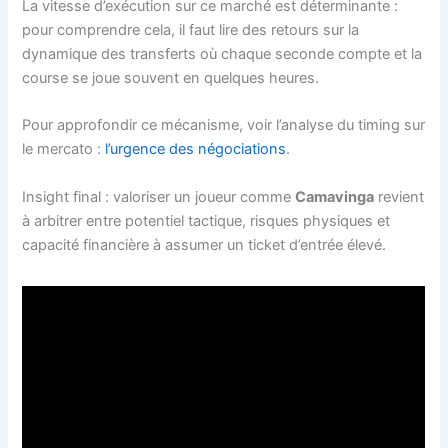
La vitesse d’exécution sur ce marché est déterminante :
pour comprendre cela, il faut lire des retours sur la
dynamique des transferts où chaque seconde compte et la
course se joue souvent en quelques heures.
Pour approfondir ce mécanisme, voir l’analyse du timing sur
le mercato :
l’urgence des négociations
.
Insight final : valoriser un joueur comme
Camavinga
revient
à arbitrer entre potentiel tactique, risques physiques et
capacité financière à assumer un ticket d’entrée élevé.