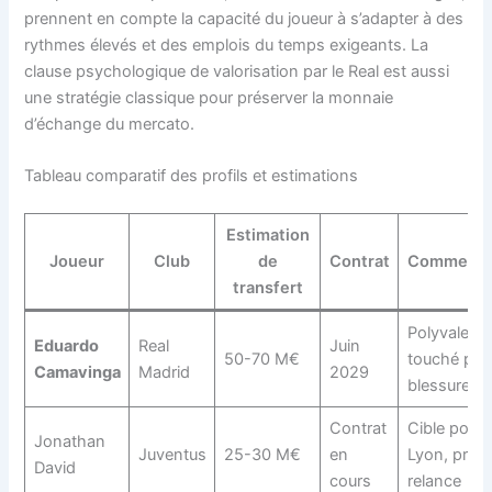
prennent en compte la capacité du joueur à s’adapter à des
rythmes élevés et des emplois du temps exigeants. La
clause psychologique de valorisation par le Real est aussi
une stratégie classique pour préserver la monnaie
d’échange du mercato.
Tableau comparatif des profils et estimations
Estimation
Joueur
Club
de
Contrat
Commenta
transfert
Polyvalent,
Eduardo
Real
Juin
50-70 M€
touché par 
Camavinga
Madrid
2029
blessures
Contrat
Cible pour
Jonathan
Juventus
25-30 M€
en
Lyon, profil
David
cours
relance