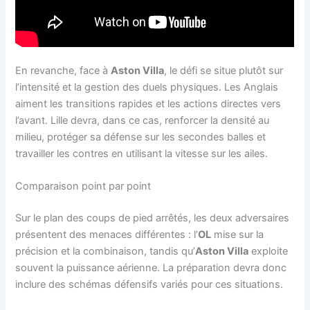
En revanche, face à
Aston Villa
, le défi se situe plutôt sur
l’intensité et la gestion des duels physiques. Les Anglais
aiment les transitions rapides et les actions directes vers
l’avant. Lille devra, dans ce cas, renforcer la densité au
milieu, protéger sa défense sur les secondes balles et
travailler les contres en utilisant la vitesse sur les ailes.
Comparaison point par point
Sur le plan des coups de pied arrêtés, les deux adversaires
présentent des menaces différentes : l’
OL
mise sur la
précision et la combinaison, tandis qu’
Aston Villa
exploite
souvent la puissance aérienne. La préparation devra donc
inclure des schémas défensifs variés pour ces situations.