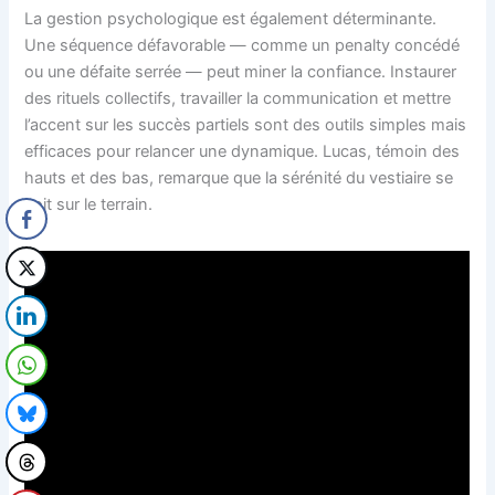
La gestion psychologique est également déterminante.
Une séquence défavorable — comme un penalty concédé
ou une défaite serrée — peut miner la confiance. Instaurer
des rituels collectifs, travailler la communication et mettre
l’accent sur les succès partiels sont des outils simples mais
efficaces pour relancer une dynamique. Lucas, témoin des
hauts et des bas, remarque que la sérénité du vestiaire se
voit sur le terrain.