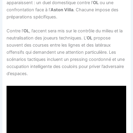
apparaissent : un duel domestique contre l’
OL
ou une
confrontation face à l’
Aston Villa
. Chacune impose des
préparations spécifiques.
Contre l’
OL
, l’accent sera mis sur le contrôle du milieu et la
neutralisation des joueurs techniques. L’
OL
propose
souvent des courses entre les lignes et des latéraux
offensifs qui demandent une attention particulière. Les
scénarios tactiques incluent un pressing coordonné et une
occupation intelligente des couloirs pour priver l’adversaire
d’espaces.