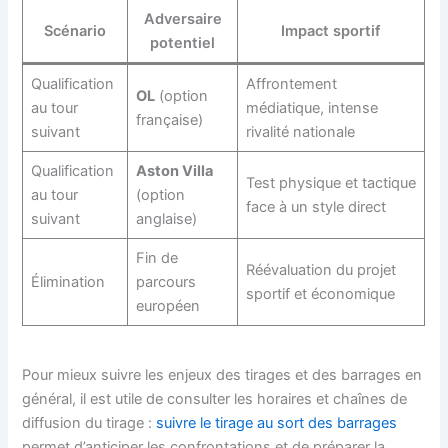
Adversaire
Scénario
Impact sportif
potentiel
Qualification
Affrontement
OL
(option
au tour
médiatique, intense
française)
suivant
rivalité nationale
Qualification
Aston Villa
Test physique et tactique
au tour
(option
face à un style direct
suivant
anglaise)
Fin de
Réévaluation du projet
Élimination
parcours
sportif et économique
européen
Pour mieux suivre les enjeux des tirages et des barrages en
général, il est utile de consulter les horaires et chaînes de
diffusion du tirage :
suivre le tirage au sort des barrages
permet d’anticiper les confrontations et de préparer la