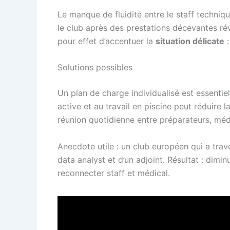
Le manque de fluidité entre le staff techni
le club après des prestations décevantes ré
pour effet d’accentuer la
situation délicate
:
Solutions possibles
Un plan de charge individualisé est essenti
active et au travail en piscine peut réduire
réunion quotidienne entre préparateurs, méd
Anecdote utile : un club européen qui a trav
data analyst et d’un adjoint. Résultat : dim
reconnecter staff et médical.