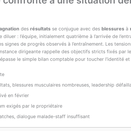
 confronté à une situation dé
agnation
des
résultats
se conjugue avec des
blessures
à
 diluer : l’équipe, initialement quatrième à l’arrivée de l’en
 signes de progrès observés à l’entraînement. Les tensions
nstance dirigeante rappelle des objectifs stricts fixés par 
épasse le simple bilan comptable pour toucher l’identité et 
te
tats, blessures musculaires nombreuses, leadership défaill
vé en février
m exigés par le propriétaire
ches, dialogue malade-staff insuffisant