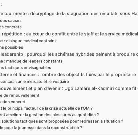
:
e tourmente : décryptage de la stagnation des résultats sous Ha
 des causes
es concrets
 répétition : au cœur du conflit entre le staff et le service médica
e : dialogue médical contraint
ns possibles
 leadership : pourquoi les schémas hybrides peinent à produire d
e : manque de leaders constants
ons tactiques envisageables
terne et finances : l’ombre des objectifs fixés par le propriétaire
ences sur le mercato et le vestiaire
nouvellement et plan d’avenir : Ugo Lamare el-Kadmiri comme fil
ie de renouvellement
action concret
t le principal facteur de la crise actuelle de l’OM ?
t améliorer la gestion des blessures au quotidien ?
 solutions tactiques sont proposées pour redresser la situation ?
le pour la jeunesse dans la reconstruction ?