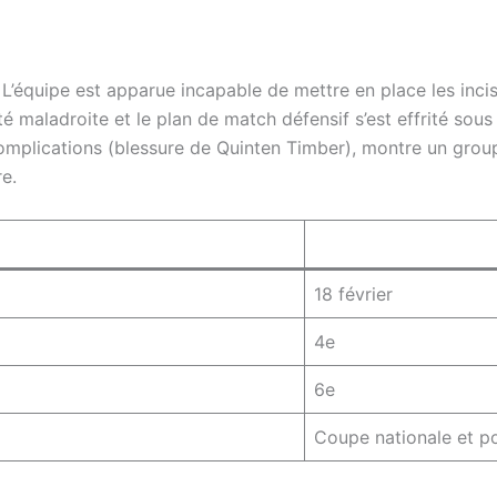
s. L’équipe est apparue incapable de mettre en place les inci
été maladroite et le plan de match défensif s’est effrité sou
 complications (blessure de Quinten Timber), montre un gro
e.
18 février
4e
6e
Coupe nationale et p