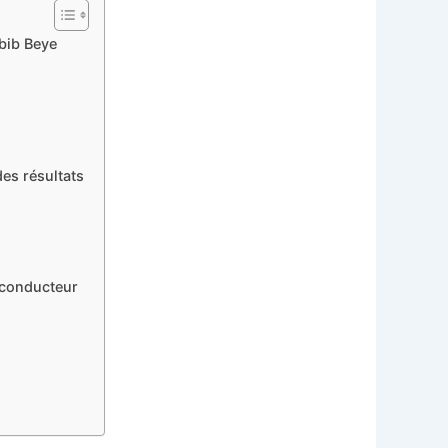
bib Beye
l
es résultats
 conducteur