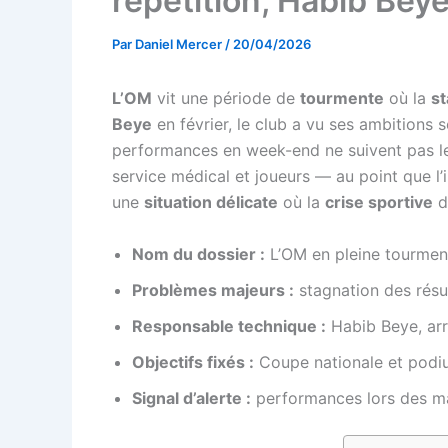
répétition, Habib Beye
Par
Daniel Mercer
/
20/04/2026
L’OM
vit une période de
tourmente
où la
st
Beye
en février, le club a vu ses ambitions se
performances en week-end ne suivent pas les
service médical et joueurs — au point que l’i
une
situation délicate
où la
crise sportive
d
Nom du dossier :
L’OM en pleine tourmen
Problèmes majeurs :
stagnation des résul
Responsable technique :
Habib Beye, arri
Objectifs fixés :
Coupe nationale et podiu
Signal d’alerte :
performances lors des mat