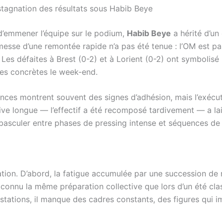
stagnation des résultats sous Habib Beye
e d’emmener l’équipe sur le podium,
Habib Beye
a hérité d’un
romesse d’une remontée rapide n’a pas été tenue : l’OM est p
s. Les défaites à Brest (0-2) et à Lorient (0-2) ont symbolis
es concrètes le week-end.
éances montrent souvent des signes d’adhésion, mais l’exéc
tive longue — l’effectif a été recomposé tardivement — a l
 basculer entre phases de pressing intense et séquences de 
ation. D’abord, la fatigue accumulée par une succession de
s connu la même préparation collective que lors d’un été clas
tations, il manque des cadres constants, des figures qui i