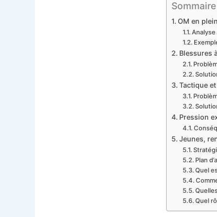
Sommaire 
OM en plein
Analyse
Exempl
Blessures à
Problèm
Solutio
Tactique et
Problèm
Soluti
Pression ex
Conséqu
Jeunes, re
Stratég
Plan d’
Quel es
Commen
Quelles
Quel rô