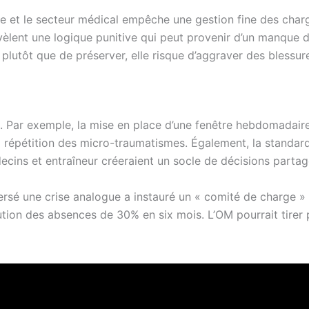
que et le secteur médical empêche une gestion fine des cha
vèlent une logique punitive qui peut provenir d’un manque 
 plutôt que de préserver, elle risque d’aggraver des blessure
el. Par exemple, la mise en place d’une fenêtre hebdomadair
 la répétition des micro-traumatismes. Également, la standar
ecins et entraîneur créeraient un socle de décisions partag
ersé une crise analogue a instauré un « comité de charge » 
inution des absences de 30% en six mois. L’OM pourrait tirer