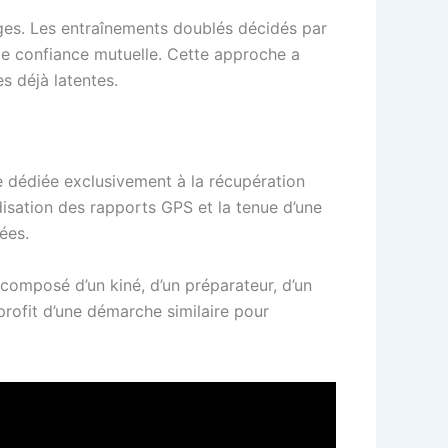
rges. Les entraînements doublés décidés par
de confiance mutuelle. Cette approche a
s déjà latentes.
e dédiée exclusivement à la récupération
disation des rapports GPS et la tenue d’une
ées.
composé d’un kiné, d’un préparateur, d’un
 profit d’une démarche similaire pour