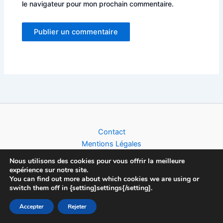
le navigateur pour mon prochain commentaire.
Alternative:
Contact
Mentions Légales
Politique de Confidentialité
Nous utilisons des cookies pour vous offrir la meilleure
expérience sur notre site.
You can find out more about which cookies we are using or
switch them off in {setting]settings{/setting].
Copyright © 2026 Football World Cup News | Toute l'actualité du
Accepter
Rejeter
Foot (Clubs, Compétitions & Equipes Nationales), créé par