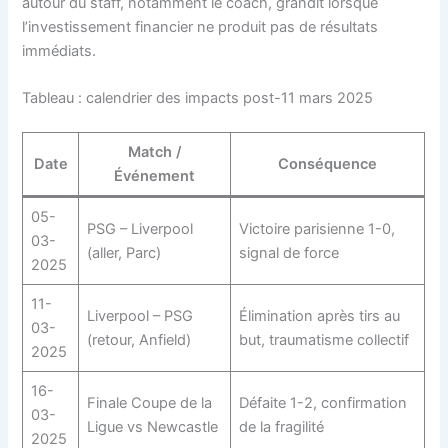
autour du staff, notamment le coach, grandit lorsque
l’investissement financier ne produit pas de résultats
immédiats.
Tableau : calendrier des impacts post-11 mars 2025
Match /
Date
Conséquence
Événement
05-
PSG – Liverpool
Victoire parisienne 1-0,
03-
(aller, Parc)
signal de force
2025
11-
Liverpool – PSG
Élimination après tirs au
03-
(retour, Anfield)
but, traumatisme collectif
2025
16-
Finale Coupe de la
Défaite 1-2, confirmation
03-
Ligue vs Newcastle
de la fragilité
2025