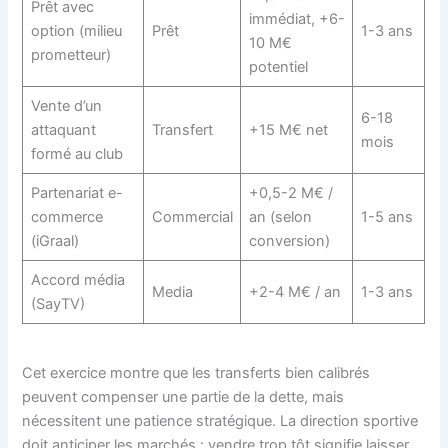
Prêt avec
immédiat, +6-
option (milieu
Prêt
1-3 ans
10 M€
prometteur)
potentiel
Vente d’un
6-18
attaquant
Transfert
+15 M€ net
mois
formé au club
Partenariat e-
+0,5-2 M€ /
commerce
Commercial
an (selon
1-5 ans
(iGraal)
conversion)
Accord média
Media
+2-4 M€ / an
1-3 ans
(SayTV)
Cet exercice montre que les transferts bien calibrés
peuvent compenser une partie de la dette, mais
nécessitent une patience stratégique. La direction sportive
doit anticiper les marchés : vendre trop tôt signifie laisser