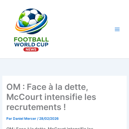
Aller
au
contenu
Main
Men
OM : Face à la dette,
McCourt intensifie les
recrutements !
Par
Daniel Mercer
/
28/02/2026
OM : Face à la dette, McCourt intensifie les