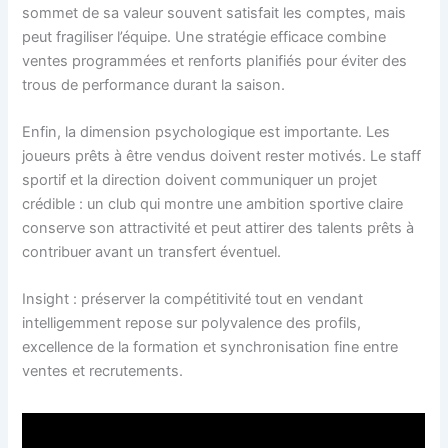
sommet de sa valeur souvent satisfait les comptes, mais
peut fragiliser l’équipe. Une stratégie efficace combine
ventes programmées et renforts planifiés pour éviter des
trous de performance durant la saison.
Enfin, la dimension psychologique est importante. Les
joueurs prêts à être vendus doivent rester motivés. Le staff
sportif et la direction doivent communiquer un projet
crédible : un club qui montre une ambition sportive claire
conserve son attractivité et peut attirer des talents prêts à
contribuer avant un transfert éventuel.
Insight : préserver la compétitivité tout en vendant
intelligemment repose sur polyvalence des profils,
excellence de la formation et synchronisation fine entre
ventes et recrutements.