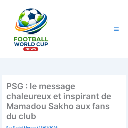
Aller
au
contenu
Main
Men
PSG : le message
chaleureux et inspirant de
Mamadou Sakho aux fans
du club
Par
Daniel Mercer
/
13/01/2026