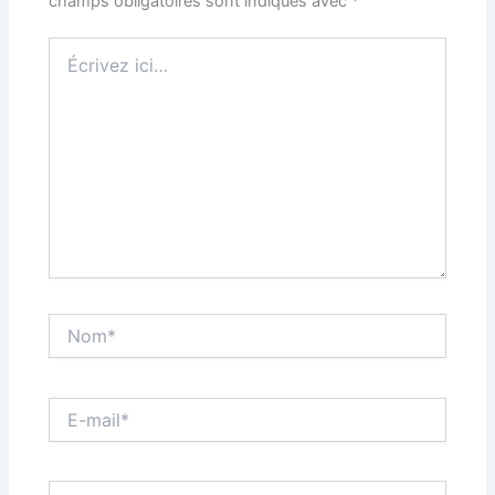
champs obligatoires sont indiqués avec
*
Écrivez
ici…
Nom*
E-
mail*
Site