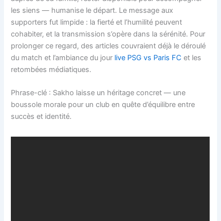
les siens — humanise le départ. Le message aux
supporters fut limpide : la fierté et l’humilité peuvent
cohabiter, et la transmission s’opère dans la sérénité. Pour
prolonger ce regard, des articles couvraient déjà le déroulé
du match et l’ambiance du jour
live PSG vs Paris FC
et les
retombées médiatiques.
Phrase-clé : Sakho laisse un héritage concret — une
boussole morale pour un club en quête d’équilibre entre
succès et identité.