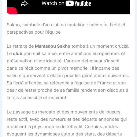
Sakho, symbole d’un club en mutation : mémoire, fierté et
perspectives pour l’équipe
La retraite de
Mamadou Sakho
tombe à un moment crucial.
Le
club
poursuit sa mue, entre ambitions européennes et
préservation d’une identité. L’ancien défenseur s’inscrit
dans ce récit comme un pivot mémoriel : il incarne des
valeurs qui servent d’étalon pour les générations suivantes.
Sa fierté affichée, sa référence à l’équipe de France et son
désir de rester proche de sa famille rendent son discours à
la fois accessible et inspirant.
Le paysage du mercato et des mouvements de joueurs
reste actif, avec des rumeurs et des départs annoncés qui
modifient la physionomie de l’effectif. Certains articles
évoquent les dynamiques autour des stars, des départs