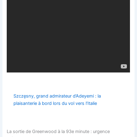
Szczęsny, grand admirateur d’Adeyemi : la
plaisanterie à bord lors du vol vers l’Italie
La sortie de Greenwood à la 93e minute : urgence