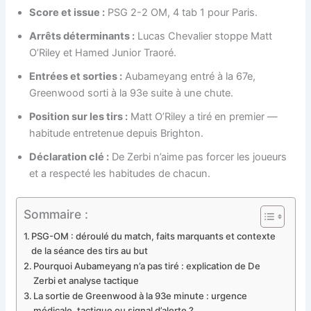
Score et issue :
PSG 2-2 OM, 4 tab 1 pour Paris.
Arrêts déterminants :
Lucas Chevalier stoppe Matt
O’Riley et Hamed Junior Traoré.
Entrées et sorties :
Aubameyang entré à la 67e,
Greenwood sorti à la 93e suite à une chute.
Position sur les tirs :
Matt O’Riley a tiré en premier —
habitude entretenue depuis Brighton.
Déclaration clé :
De Zerbi n’aime pas forcer les joueurs
et a respecté les habitudes de chacun.
Sommaire :
PSG-OM : déroulé du match, faits marquants et contexte
de la séance des tirs au but
Pourquoi Aubameyang n’a pas tiré : explication de De
Zerbi et analyse tactique
La sortie de Greenwood à la 93e minute : urgence
médicale, tactique ou signal d’alerte ?