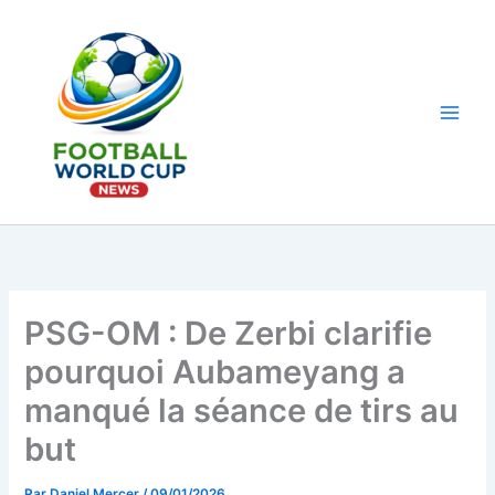
Aller
au
contenu
Main
Men
PSG-OM : De Zerbi clarifie
pourquoi Aubameyang a
manqué la séance de tirs au
but
Par
Daniel Mercer
/
09/01/2026