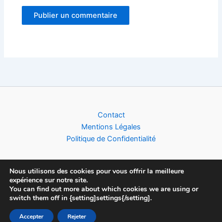
Alternative:
Contact
Mentions Légales
Politique de Confidentialité
Nous utilisons des cookies pour vous offrir la meilleure
expérience sur notre site.
Copyright © 2026 Football World Cup News | Toute l'actualité du
You can find out more about which cookies we are using or
switch them off in {setting]settings{/setting].
Foot (Clubs, Compétitions & Equipes Nationales), créé par
Devshivan
Accepter
Rejeter