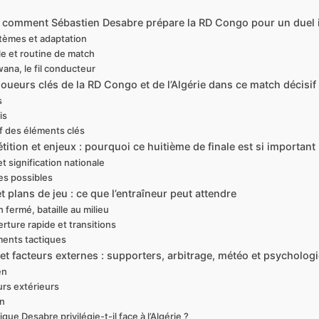
 : comment Sébastien Desabre prépare la RD Congo pour un duel in
stèmes et adaptation
e et routine de match
na, le fil conducteur
joueurs clés de la RD Congo et de l’Algérie dans ce match décisif
s
is
f des éléments clés
ition et enjeux : pourquoi ce huitième de finale est si important
t signification nationale
es possibles
 plans de jeu : ce que l’entraîneur peut attendre
 fermé, bataille au milieu
rture rapide et transitions
ments tactiques
et facteurs externes : supporters, arbitrage, météo et psycholog
en
urs extérieurs
on
ue Desabre privilégie-t-il face à l’Algérie ?