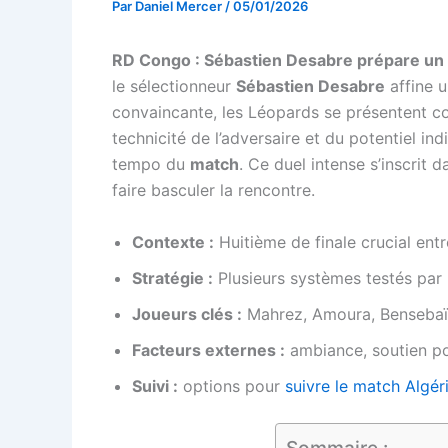
Par
Daniel Mercer
/
05/01/2026
RD Congo : Sébastien Desabre prépare un d
le sélectionneur
Sébastien Desabre
affine u
convaincante, les Léopards se présentent com
technicité de l’adversaire et du potentiel ind
tempo du
match
. Ce duel intense s’inscrit
faire basculer la rencontre.
Contexte :
Huitième de finale crucial entr
Stratégie :
Plusieurs systèmes testés par 
Joueurs clés :
Mahrez, Amoura, Bensebaïni
Facteurs externes :
ambiance, soutien po
Suivi :
options pour
suivre le match Algé
Sommaire :