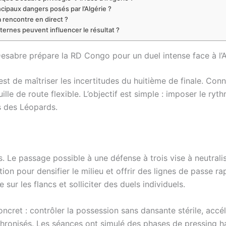
ncipaux dangers posés par l’Algérie ?
 rencontre en direct ?
ernes peuvent influencer le résultat ?
esabre prépare la RD Congo pour un duel intense face à l’A
st de maîtriser les incertitudes du huitième de finale. Conna
ille de route flexible. L’objectif est simple : imposer le r
fs des Léopards.
. Le passage possible à une défense à trois vise à neutraliser
ution pour densifier le milieu et offrir des lignes de passe ra
 sur les flancs et solliciter des duels individuels.
cret : contrôler la possession sans dansante stérile, accél
onisés. Les séances ont simulé des phases de pressing haut