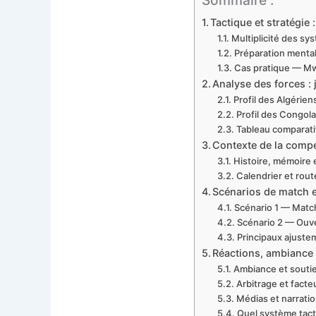
Tactique et stratégie
Multiplicité des sy
Préparation mental
Cas pratique — Mwa
Analyse des forces : 
Profil des Algérien
Profil des Congola
Tableau comparati
Contexte de la compét
Histoire, mémoire e
Calendrier et rout
Scénarios de match et
Scénario 1 — Match
Scénario 2 — Ouve
Principaux ajuste
Réactions, ambiance 
Ambiance et souti
Arbitrage et facte
Médias et narrati
Quel système tactiq