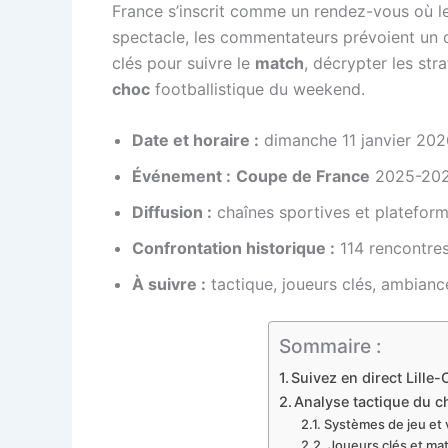
France s’inscrit comme un rendez-vous où le
spectacle, les commentateurs prévoient un du
clés pour suivre le
match
, décrypter les str
choc
footballistique du weekend.
Date et horaire :
dimanche 11 janvier 202
Événement :
Coupe de France
2025-2026
Diffusion :
chaînes sportives et platefor
Confrontation historique :
114 rencontre
À suivre :
tactique, joueurs clés, ambian
Sommaire :
Suivez en direct Lille-
Analyse tactique du ch
Systèmes de jeu et 
Joueurs clés et ma