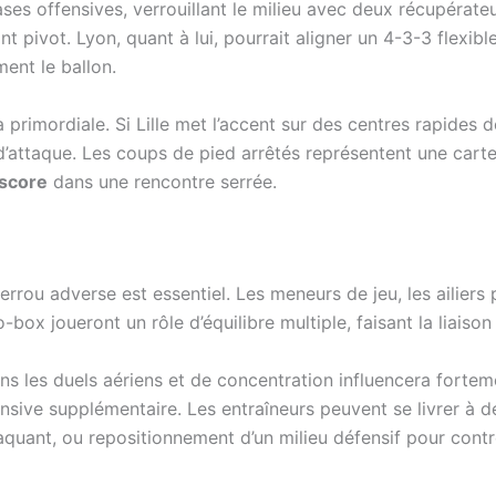
ases offensives, verrouillant le milieu avec deux récupérate
t pivot. Lyon, quant à lui, pourrait aligner un 4-3-3 flexible,
ent le ballon.
era primordiale. Si Lille met l’accent sur des centres rapides
d’attaque. Les coups de pied arrêtés représentent une cart
score
dans une rencontre serrée.
verrou adverse est essentiel. Les meneurs de jeu, les ailiers
o-box joueront un rôle d’équilibre multiple, faisant la liaiso
les duels aériens et de concentration influencera fortement
nsive supplémentaire. Les entraîneurs peuvent se livrer à d
taquant, ou repositionnement d’un milieu défensif pour contr