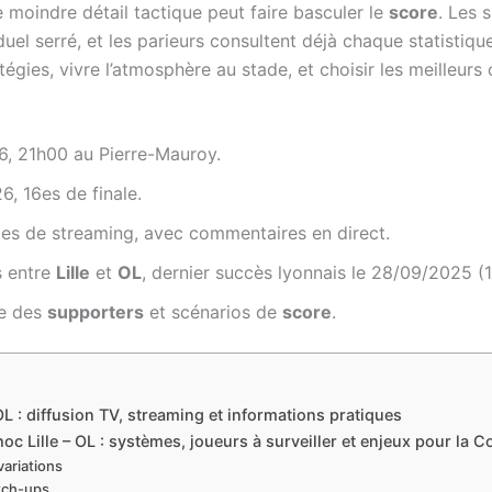
 moindre détail tactique peut faire basculer le
score
. Les 
el serré, et les parieurs consultent déjà chaque statistiqu
atégies, vivre l’atmosphère au stade, et choisir les meilleu
6, 21h00 au Pierre-Mauroy.
, 16es de finale.
mes de streaming, avec commentaires en direct.
s entre
Lille
et
OL
, dernier succès lyonnais le 28/09/2025 (1
ce des
supporters
et scénarios de
score
.
OL : diffusion TV, streaming et informations pratiques
oc Lille – OL : systèmes, joueurs à surveiller et enjeux pour la 
variations
tch-ups