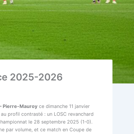
ance 2025-2026
– Pierre-Mauroy
ce dimanche 11 janvier
 au profil contrasté : un LOSC revanchard
n championnat le 28 septembre 2025 (1-0).
olume par volume, et ce match en Coupe de