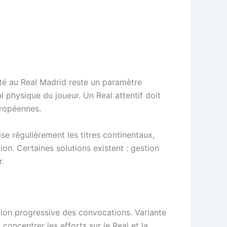
uité au Real Madrid reste un paramètre
l physique du joueur. Un Real attentif doit
uropéennes.
vise régulièrement les titres continentaux,
ion. Certaines solutions existent : gestion
r.
ction progressive des convocations. Variante
concentrer les efforts sur le Real et la