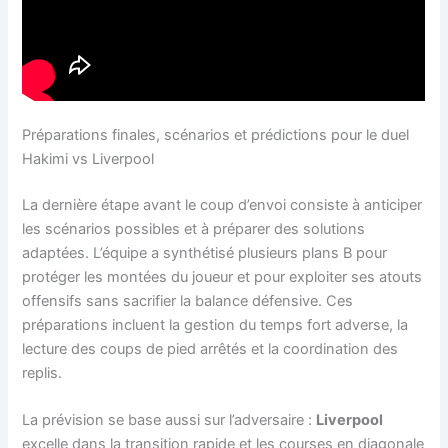
Préparations finales, scénarios et prédictions pour le duel
Hakimi vs Liverpool
La dernière étape avant le coup d’envoi consiste à anticiper
les scénarios possibles et à préparer des solutions
adaptées. L’équipe a synthétisé plusieurs plans B pour
protéger les montées du joueur et pour exploiter ses atouts
offensifs sans sacrifier la balance défensive. Ces
préparations incluent la gestion du temps fort adverse, la
lecture des coups de pied arrêtés et la coordination des
replis.
La prévision se base aussi sur l’adversaire :
Liverpool
excelle dans la transition rapide et les courses en diagonale