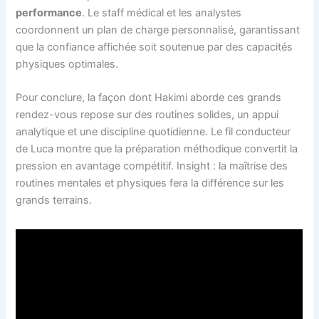
performance
. Le staff médical et les analystes
coordonnent un plan de charge personnalisé, garantissant
que la confiance affichée soit soutenue par des capacités
physiques optimales.
Pour conclure, la façon dont Hakimi aborde ces grands
rendez-vous repose sur des routines solides, un appui
analytique et une discipline quotidienne. Le fil conducteur
de Luca montre que la préparation méthodique convertit la
pression en avantage compétitif. Insight : la maîtrise des
routines mentales et physiques fera la différence sur les
grands terrains.