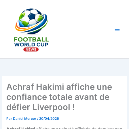
Aller
au
contenu
Main
Men
Achraf Hakimi affiche une
confiance totale avant de
défier Liverpool !
Par
Daniel Mercer
/
20/04/2026
Achraf Hakimi
affiche une volonté affichée de dominer son