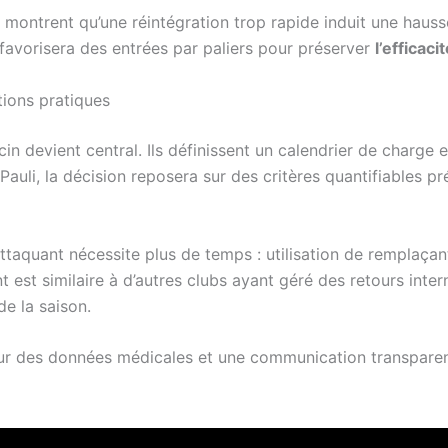
montrent qu’une réintégration trop rapide induit une hauss
 favorisera des entrées par paliers pour préserver
l’efficaci
tions pratiques
 devient central. Ils définissent un calendrier de charge et
auli, la décision reposera sur des critères quantifiables p
attaquant nécessite plus de temps : utilisation de remplaçan
 est similaire à d’autres clubs ayant géré des retours inter
de la saison.
r des données médicales et une communication transparente