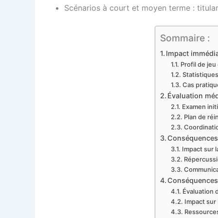
Scénarios à court et moyen terme : titular
Sommaire :
Impact immédia
Profil de jeu
Statistique
Cas pratique
Évaluation méd
Examen init
Plan de réi
Coordinatio
Conséquences po
Impact sur l
Répercussi
Communicat
Conséquences po
Évaluation 
Impact sur 
Ressources