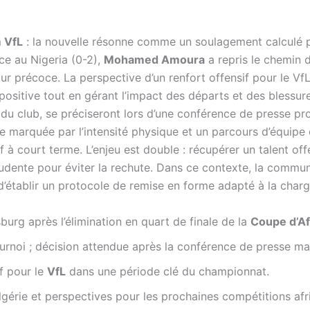
 VfL
: la nouvelle résonne comme un soulagement calculé p
ace au Nigeria (0-2),
Mohamed Amoura
a repris le chemin 
tour précoce. La perspective d’un renfort offensif pour le V
positive tout en gérant l’impact des départs et des blessure
da du club, se préciseront lors d’une conférence de presse
e marquée par l’intensité physique et un parcours d’équipe c
if à court terme. L’enjeu est double : récupérer un talent of
dente pour éviter la rechute. Dans ce contexte, la communic
 d’établir un protocole de remise en forme adapté à la char
urg après l’élimination en quart de finale de la
Coupe d’Af
tournoi ; décision attendue après la conférence de presse m
if pour le
VfL
dans une période clé du championnat.
gérie et perspectives pour les prochaines compétitions afr