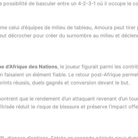
a possibilité de basculer entre un 4-2-3-1 où il occupe le c
e celui d’équipes de milieu de tableau, Amoura peut tirer 
 peut décrocher pour créer du surnombre au milieu et décle
e d’Afrique des Nations
, le joueur figurait parmi les contr
 en faisaient un élément fiable. Le retour post-Afrique perm
prints réussis, duels gagnés et conversion devant le but.
ontrent que le rendement d’un attaquant revenant d’un tou
risée réduit le risque de blessure et préserve l’impact offe
 VfL dispose d’options. Entrée en seconde période pour dynami