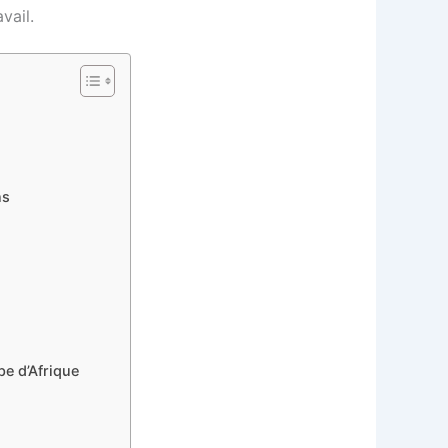
vail.
ns
pe d’Afrique