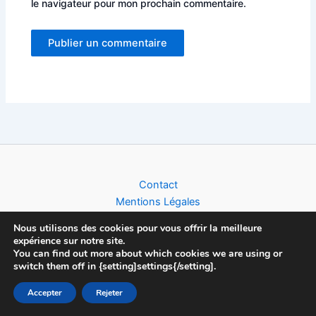
le navigateur pour mon prochain commentaire.
Alternative:
Contact
Mentions Légales
Politique de Confidentialité
Nous utilisons des cookies pour vous offrir la meilleure
expérience sur notre site.
You can find out more about which cookies we are using or
switch them off in {setting]settings{/setting].
Copyright © 2026 Football World Cup News | Toute l'actualité du
Accepter
Rejeter
Foot (Clubs, Compétitions & Equipes Nationales), créé par