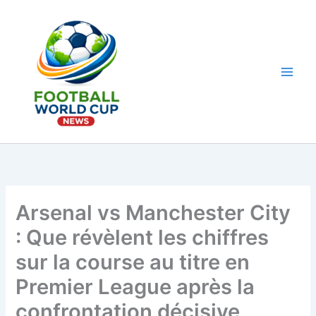
Aller
au
contenu
Main
Men
Arsenal vs Manchester City
: Que révèlent les chiffres
sur la course au titre en
Premier League après la
confrontation décisive