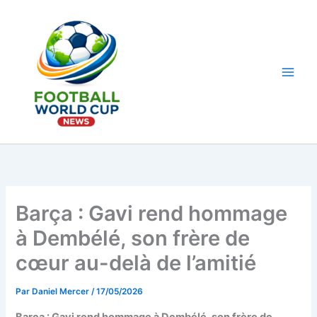
Aller
au
contenu
Main
Men
Barça : Gavi rend hommage
à Dembélé, son frère de
cœur au-delà de l’amitié
Par
Daniel Mercer
/
17/05/2026
Barça : Gavi rend hommage à Dembélé, son frère de