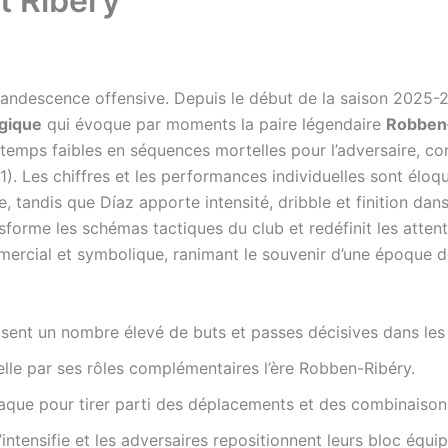
t Ribéry
andescence offensive. Depuis le début de la saison 2025-2
gique
qui évoque par moments la paire légendaire
Robben
s temps faibles en séquences mortelles pour l’adversaire, c
). Les chiffres et les performances individuelles sont éloque
e, tandis que Díaz apporte intensité, dribble et finition da
ansforme les schémas tactiques du club et redéfinit les atten
ommercial et symbolique, ranimant le souvenir d’une époque d
lisent un nombre élevé de buts et passes décisives dans le
elle par ses rôles complémentaires l’ère Robben-Ribéry.
taque pour tirer parti des déplacements et des combinaisons
’intensifie et les adversaires repositionnent leurs bloc équi