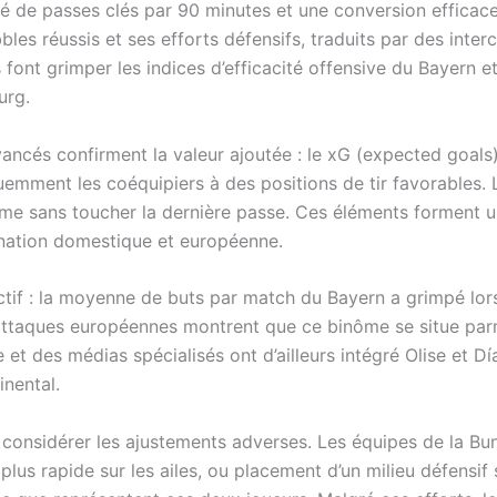
 de passes clés par 90 minutes et une conversion efficace d
bles réussis et ses efforts défensifs, traduits par des inte
ont grimper les indices d’efficacité offensive du Bayern et
urg.
vancés confirment la valeur ajoutée : le xG (expected goals)
emment les coéquipiers à des positions de tir favorables. 
ême sans toucher la dernière passe. Ces éléments forment 
nation domestique et européenne.
ctif : la moyenne de buts par match du Bayern a grimpé lors
ttaques européennes montrent que ce binôme se situe parmi
et des médias spécialisés ont d’ailleurs intégré Olise et Dí
inental.
e de considérer les ajustements adverses. Les équipes de la 
lus rapide sur les ailes, ou placement d’un milieu défensif 