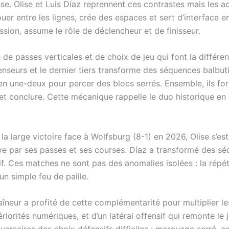
se. Olise et Luis Díaz reprennent ces contrastes mais les
ouer entre les lignes, crée des espaces et sert d’interface en
sion, assume le rôle de déclencheur et de finisseur.
e de passes verticales et de choix de jeu qui font la différen
fenseurs et le dernier tiers transforme des séquences balbut
u en une-deux pour percer des blocs serrés. Ensemble, ils for
et conclure. Cette mécanique rappelle le duo historique en c
la large victoire face à Wolfsburg (8-1) en 2026, Olise s’es
ive par ses passes et ses courses. Díaz a transformé des s
if. Ces matches ne sont pas des anomalies isolées : la rép
 un simple feu de paille.
îneur a profité de cette complémentarité pour multiplier les
iorités numériques, et d’un latéral offensif qui remonte le j