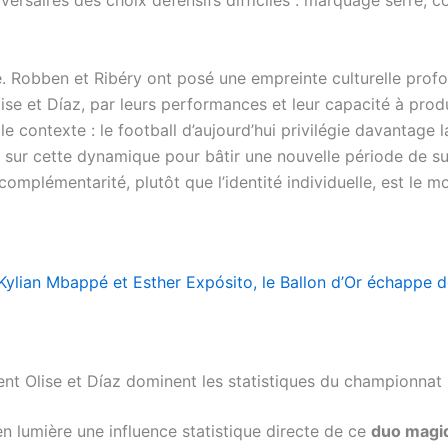
versaires des choix défensifs difficiles : marquage serré, c
ré. Robben et Ribéry ont posé une empreinte culturelle pr
ise et Díaz, par leurs performances et leur capacité à prod
le contexte : le football d’aujourd’hui privilégie davantage l
r sur cette dynamique pour bâtir une nouvelle période de su
 complémentarité, plutôt que l’identité individuelle, est le m
ylian Mbappé et Esther Expósito, le Ballon d’Or échappe 
nt Olise et Díaz dominent les statistiques du championnat
 lumière une influence statistique directe de ce
duo magi