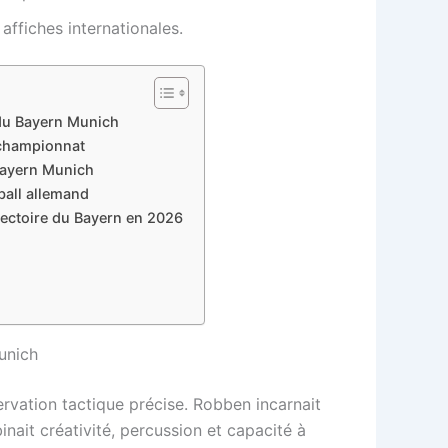
affiches internationales.
e du Bayern Munich
 championnat
e Bayern Munich
ball allemand
ajectoire du Bayern en 2026
unich
rvation tactique précise. Robben incarnait
binait créativité, percussion et capacité à