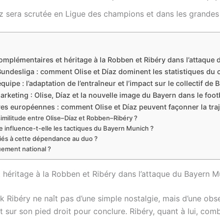
az sera scrutée en Ligue des champions et dans les grandes 
 complémentaires et héritage à la Robben et Ribéry dans l’attaqu
Bundesliga : comment Olise et Díaz dominent les statistiques du
uipe : l’adaptation de l’entraîneur et l’impact sur le collectif d
arketing : Olise, Díaz et la nouvelle image du Bayern dans le foot
ives européennes : comment Olise et Díaz peuvent façonner la tr
 similitude entre Olise–Díaz et Robben–Ribéry ?
influence-t-elle les tactiques du Bayern Munich ?
liés à cette dépendance au duo ?
uement national ?
t héritage à la Robben et Ribéry dans l’attaque du Bayern M
Ribéry ne naît pas d’une simple nostalgie, mais d’une obse
ait sur son pied droit pour conclure. Ribéry, quant à lui, com