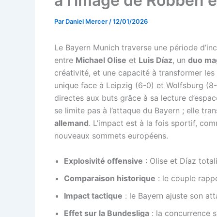
à l’image de Robben e
Par
Daniel Mercer
/
12/01/2026
Le Bayern Munich traverse une période d’inc
entre
Michael Olise
et
Luis Díaz
, un
duo ma
créativité, et une capacité à transformer le
unique face à Leipzig (6-0) et Wolfsburg (8-1
directes aux buts grâce à sa lecture d’espac
se limite pas à l’attaque du Bayern ; elle tr
allemand
. L’impact est à la fois sportif, c
nouveaux sommets européens.
Explosivité offensive
: Olise et Díaz tota
Comparaison historique
: le couple rapp
Impact tactique
: le Bayern ajuste son at
Effet sur la Bundesliga
: la concurrence s