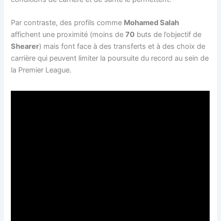
Par contraste, des profils comme
Mohamed Salah
affichent une proximité (moins de
70
buts de l’objectif de
Shearer
) mais font face à des transferts et à des choix de
carrière qui peuvent limiter la poursuite du record au sein de
la Premier League.