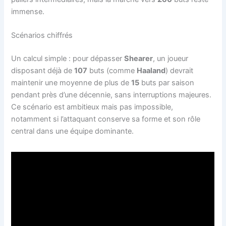
immense.
Scénarios chiffrés
Un calcul simple : pour dépasser
Shearer
, un joueur
disposant déjà de
107
buts (comme
Haaland
) devrait
maintenir une moyenne de plus de
15
buts par saison
pendant près d’une décennie, sans interruptions majeures.
Ce scénario est ambitieux mais pas impossible,
notamment si l’attaquant conserve sa forme et son rôle
central dans une équipe dominante.