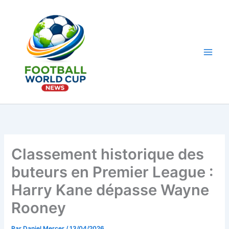
Aller
au
contenu
Main
Men
Classement historique des
buteurs en Premier League :
Harry Kane dépasse Wayne
Rooney
Par
Daniel Mercer
/
13/04/2026