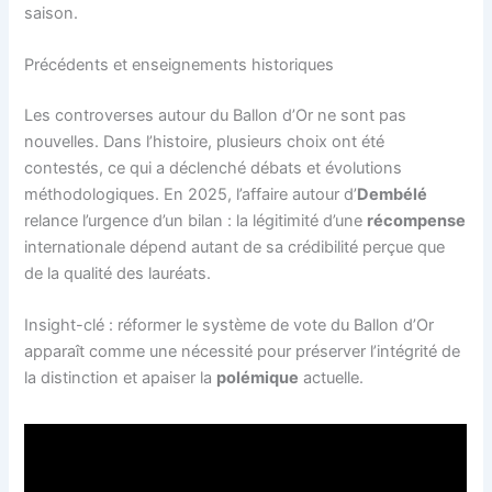
saison.
Précédents et enseignements historiques
Les controverses autour du Ballon d’Or ne sont pas
nouvelles. Dans l’histoire, plusieurs choix ont été
contestés, ce qui a déclenché débats et évolutions
méthodologiques. En 2025, l’affaire autour d’
Dembélé
relance l’urgence d’un bilan : la légitimité d’une
récompense
internationale dépend autant de sa crédibilité perçue que
de la qualité des lauréats.
Insight-clé : réformer le système de vote du Ballon d’Or
apparaît comme une nécessité pour préserver l’intégrité de
la distinction et apaiser la
polémique
actuelle.