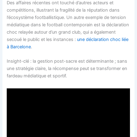
Des affaires récentes ont touché d’autres acteurs et
compétitions, illustrant la fragilité de la réputation dans
l’écosystème footballistique. Un autre exemple de tension
médiatique dans le football contemporain est la déclaration
choc relayée autour d’un grand club, qui a également
secoué le public et les instances :
une déclaration choc liée
à Barcelone
.
Insight-clé : la gestion post-sacre est déterminante ; sans
une stratégie claire, la récompense peut se transformer en
fardeau médiatique et sportif.