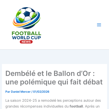
Aller
au
contenu
Main
Men
Dembélé et le Ballon d’Or :
une polémique qui fait débat
Par
Daniel Mercer
/
01/02/2026
La saison 2024-25 a remodelé les perceptions autour des
grandes récompenses individuelles du
football
. Après un