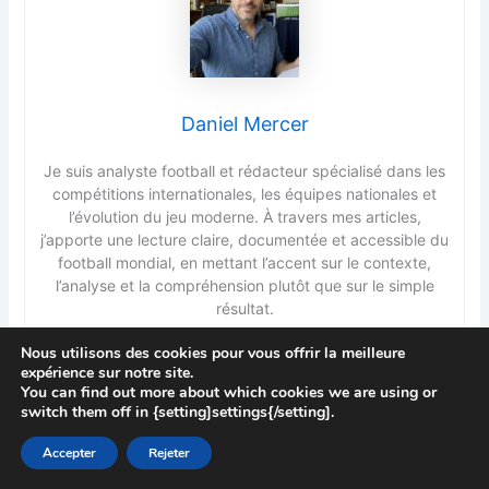
Daniel Mercer
Je suis analyste football et rédacteur spécialisé dans les
compétitions internationales, les équipes nationales et
l’évolution du jeu moderne. À travers mes articles,
j’apporte une lecture claire, documentée et accessible du
football mondial, en mettant l’accent sur le contexte,
l’analyse et la compréhension plutôt que sur le simple
résultat.
Nous utilisons des cookies pour vous offrir la meilleure
expérience sur notre site.
You can find out more about which cookies we are using or
PRÉCÉDENT
SUIVANT
switch them off in {setting]settings{/setting].
Accepter
Rejeter