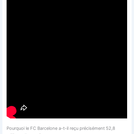
Pourquoi le FC Barcelone a-t-il reçu précisément 52,8