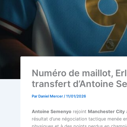
Numéro de maillot, Erl
transfert d’Antoine 
Par
Daniel Mercer
/
11/01/2026
Antoine Semenyo
rejoint
Manchester City
a
résultat d’une négociation tactique menée e
physiques et à des points perdus en championn