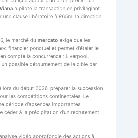
ment conçue autour d’un profil précis : un
Viana
a piloté la transaction en privilégiant
 une clause libératoire à £65m, la direction
026, le marché du
mercato
exige que les
oc financier ponctuel et permet d’étaler le
 en compte la concurrence : Liverpool,
r un possible détournement de la cible par
até lors du début 2026, préparer la succession
our les compétitions continentales. Le
une période d’absences importantes.
que céder à la précipitation d’un recrutement
l’analyse vidéo approfondie des actions à