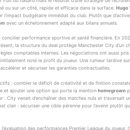
e fruit du hasard mais le résultat d’une stratégie de recrute
hé ou sur un côté, rapide et efficace dans la surface.
Hugo 
r l’impact budgétaire immédiat du club. Plutôt que d’activer
5m
avec un échelonnement adapté aux bilans annuels.
e concilier performance sportive et santé financière. En 2
résent, la structure du deal protège Manchester City d’un ch
règles comptables internes. Les négociations ont aussi pris
initialement noté le profil du joueur. Une rumeur tardive su
accélérer et sécuriser les garanties contractuelles.
ctifs : combler le déficit de créativité et de finition const
ue et ajouter une option qui porte la mention
homegrown
p
r : City venait d’enchaîner des matches nuls et traversait 
e est clair : sécuriser une cible pérenne pour l’avenir plutôt 
us l’évaluation des performances Premier League du joueur, 