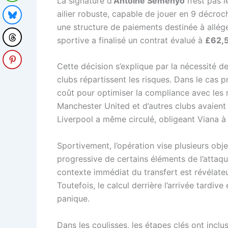
La signature d’
Antoine Semenyo
n’est pas l
ailier robuste, capable de jouer en 9 décroc
une structure de paiements destinée à allége
sportive a finalisé un contrat évalué à
£62,
Cette décision s’explique par la nécessité d
clubs répartissent les risques. Dans le cas p
coût pour optimiser la compliance avec les 
Manchester United et d’autres clubs avaient 
Liverpool a même circulé, obligeant Viana à 
Sportivement, l’opération vise plusieurs obje
progressive de certains éléments de l’attaq
contexte immédiat du transfert est révélateu
Toutefois, le calcul derrière l’arrivée tardiv
panique.
Dans les coulisses, les étapes clés ont incl