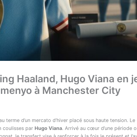
ing Haaland, Hugo Viana en je
Semenyo à Manchester City
u terme d’un mercato d’hiver placé sous haute tension. Le 
n coulisses par
Hugo Viana
. Arrivé au cœur d’une période où
at, le transfert vise à renforcer à la fois le présent et l’a