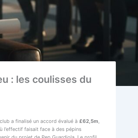
u : les coulisses du
club a finalisé un accord évalué à
£62,5m
,
 l’effectif faisait face à des pépins
venir du projet de Pep Guardiola. Le profil