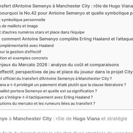
nsfert d’Antoine Semenyo à Manchester City : rôle de Hugo Viana 
 pourquoi le No.42 pour Antoine Semenyo et quelle symbolique 
et symbolique personnelle
 de maillots et image
d’autres numéros stars et place dans l’équipe
e : comment Antoine Semenyo complète Erling Haaland et l’attaqu
 complémentarité avec Haaland
 la gestion d’effectif
sation et exemples concrets
 enjeux du Mercato 2026 : analyse du coût et comparaisons
ffectif, perspectives de jeu et place du joueur dans le projet City
t officiel du transfert d’Antoine Semenyo à Manchester City ?
a a-t-il privilégié un paiement étalé plutôt que la clause libératoire ?
illot portera Semenyo et quelle est sa signification ?
s’intègre-t-il tactiquement avec Erling Haaland ?
utions du mercato et les rumeurs liées au transfert ?
nyo
à
Manchester City
: rôle de
Hugo Viana
et stratégie