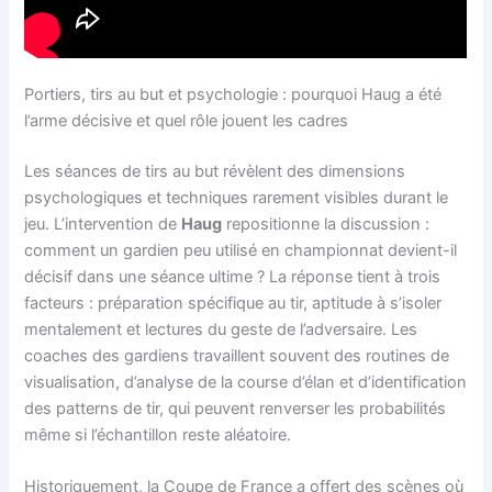
Portiers, tirs au but et psychologie : pourquoi Haug a été
l’arme décisive et quel rôle jouent les cadres
Les séances de tirs au but révèlent des dimensions
psychologiques et techniques rarement visibles durant le
jeu. L’intervention de
Haug
repositionne la discussion :
comment un gardien peu utilisé en championnat devient-il
décisif dans une séance ultime ? La réponse tient à trois
facteurs : préparation spécifique au tir, aptitude à s’isoler
mentalement et lectures du geste de l’adversaire. Les
coaches des gardiens travaillent souvent des routines de
visualisation, d’analyse de la course d’élan et d’identification
des patterns de tir, qui peuvent renverser les probabilités
même si l’échantillon reste aléatoire.
Historiquement, la Coupe de France a offert des scènes où