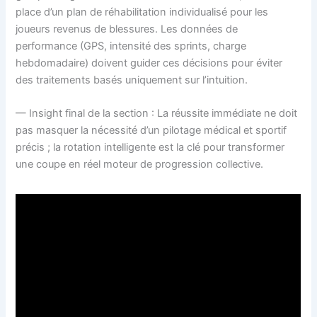
place d’un plan de réhabilitation individualisé pour les
joueurs revenus de blessures. Les données de
performance (GPS, intensité des sprints, charge
hebdomadaire) doivent guider ces décisions pour éviter
des traitements basés uniquement sur l’intuition.
— Insight final de la section : La réussite immédiate ne doit
pas masquer la nécessité d’un pilotage médical et sportif
précis ; la rotation intelligente est la clé pour transformer
une coupe en réel moteur de progression collective.