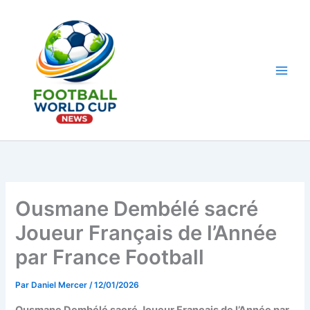
Aller
au
contenu
Main
Men
Ousmane Dembélé sacré
Joueur Français de l’Année
par France Football
Par
Daniel Mercer
/
12/01/2026
Ousmane Dembélé sacré Joueur Français de l’Année par