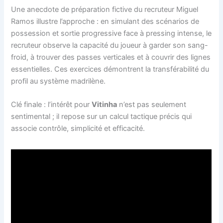
Une anecdote de préparation fictive du recruteur Miguel
Ramos illustre l’approche : en simulant des scénarios de
possession et sortie progressive face à pressing intense, le
recruteur observe la capacité du joueur à garder son sang-
froid, à trouver des passes verticales et à couvrir des lignes
essentielles. Ces exercices démontrent la transférabilité du
profil au système madrilène.
Clé finale : l’intérêt pour
Vitinha
n’est pas seulement
sentimental ; il repose sur un calcul tactique précis qui
associe contrôle, simplicité et efficacité.