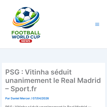
Aller
au
contenu
Main
Men
PSG : Vitinha séduit
unanimement le Real Madrid
– Sport.fr
Par
Daniel Mercer
/
07/04/2026
PSG : Vitinha séduit unanimement le Real Madrid
—