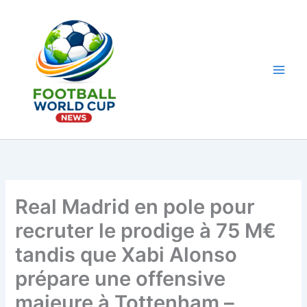
Aller
au
contenu
Main
Men
Real Madrid en pole pour
recruter le prodige à 75 M€
tandis que Xabi Alonso
prépare une offensive
majeure à Tottenham –