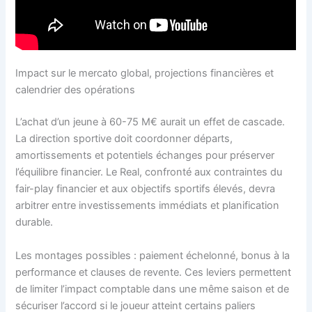
Impact sur le mercato global, projections financières et
calendrier des opérations
L’achat d’un jeune à 60-75 M€ aurait un effet de cascade.
La direction sportive doit coordonner départs,
amortissements et potentiels échanges pour préserver
l’équilibre financier. Le Real, confronté aux contraintes du
fair-play financier et aux objectifs sportifs élevés, devra
arbitrer entre investissements immédiats et planification
durable.
Les montages possibles : paiement échelonné, bonus à la
performance et clauses de revente. Ces leviers permettent
de limiter l’impact comptable dans une même saison et de
sécuriser l’accord si le joueur atteint certains paliers