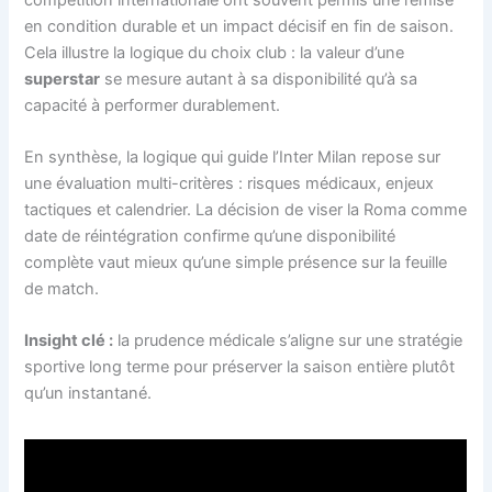
en condition durable et un impact décisif en fin de saison.
Cela illustre la logique du choix club : la valeur d’une
superstar
se mesure autant à sa disponibilité qu’à sa
capacité à performer durablement.
En synthèse, la logique qui guide l’Inter Milan repose sur
une évaluation multi-critères : risques médicaux, enjeux
tactiques et calendrier. La décision de viser la Roma comme
date de réintégration confirme qu’une disponibilité
complète vaut mieux qu’une simple présence sur la feuille
de match.
Insight clé :
la prudence médicale s’aligne sur une stratégie
sportive long terme pour préserver la saison entière plutôt
qu’un instantané.