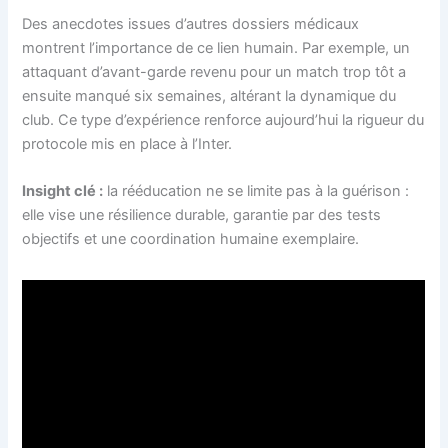
Des anecdotes issues d’autres dossiers médicaux
montrent l’importance de ce lien humain. Par exemple, un
attaquant d’avant-garde revenu pour un match trop tôt a
ensuite manqué six semaines, altérant la dynamique du
club. Ce type d’expérience renforce aujourd’hui la rigueur du
protocole mis en place à l’Inter.
Insight clé :
la rééducation ne se limite pas à la guérison :
elle vise une résilience durable, garantie par des tests
objectifs et une coordination humaine exemplaire.