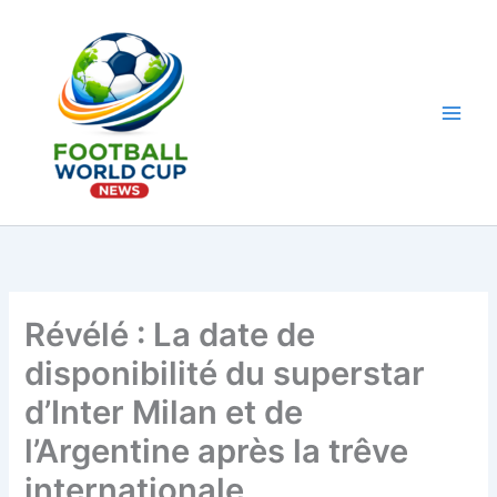
Aller
au
contenu
Main
Men
Révélé : La date de
disponibilité du superstar
d’Inter Milan et de
l’Argentine après la trêve
internationale