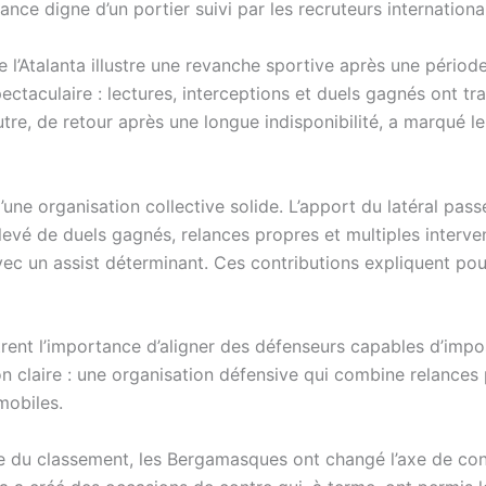
ce digne d’un portier suivi par les recruteurs internationa
l’Atalanta illustre une revanche sportive après une période
ctaculaire : lectures, interceptions et duels gagnés ont tr
re, de retour après une longue indisponibilité, a marqué le
d’une organisation collective solide. L’apport du latéral pa
levé de duels gagnés, relances propres et multiples interven
c un assist déterminant. Ces contributions expliquent pou
rent l’importance d’aligner des défenseurs capables d’impo
n claire : une organisation défensive qui combine relances 
mobiles.
 du classement, les Bergamasques ont changé l’axe de const