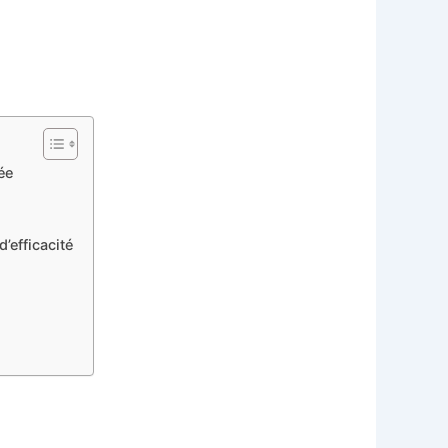
ée
’efficacité