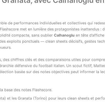
ranata, avec Calhanoglu en t
mble de performances individuelles et collectives qui redes
s Flashscore met en lumière des protagonistes inattendus 
solidité compacte, sans oublier
Calhanoglu
en tête d’affiche
s des exploits ponctuels — clean sheets décisifs, gestes te
oueurs.
, des chiffres clés et des comparaisons utiles pour compr
iérarchie défensive du football italien. Un scout fictif, Matte
élection basée sur des notes objectives peut informer la lec
 la base des notes Flashscore.
ta) et les Granata (Torino) pour leurs clean sheets et per