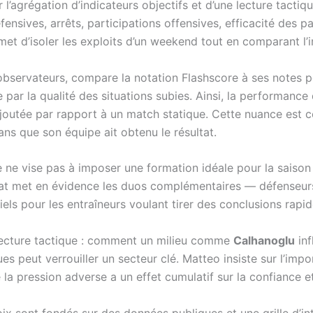
 l’agrégation d’indicateurs objectifs et d’une lecture tacti
éfensives, arrêts, participations offensives, efficacité des 
met d’isoler les exploits d’un weekend tout en comparant l’i
observateurs, compare la notation Flashscore à ses notes per
par la qualité des situations subies. Ainsi, la performance 
ajoutée par rapport à un match statique. Cette nuance est
sans que son équipe ait obtenu le résultat.
 ne vise pas à imposer une formation idéale pour la saison 
mat met en évidence les duos complémentaires — défenseurs
els pour les entraîneurs voulant tirer des conclusions rapide
 lecture tactique : comment un milieu comme
Calhanoglu
inf
peut verrouiller un secteur clé. Matteo insiste sur l’imp
a pression adverse a un effet cumulatif sur la confiance et 
oix sont fondés sur des données publiques et une grille d’in