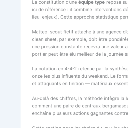
La constitution d’une
équipe type
repose sur
ici de référence : il combine interventions d
lieu, enjeux). Cette approche statistique per
Matteo, scout fictif attaché à une agence d’
clean sheet, par exemple, doit être pondérée 
une pression constante recevra une valeur 
portier peut être élu meilleur de la journée 
La notation en 4-4-2 retenue par la synthèse
onze les plus influents du weekend. Le for
et attaquants en finition — matériaux essenti
Au-delà des chiffres, la méthode intègre la
comment une paire de centraux bergamasques 
enchaîne plusieurs actions gagnantes contre l
Cette section pose les règles du jeu : les ch