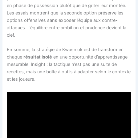
en phase de possession plutôt que de griller leur montée.
Les essais montrent que la seconde option préserve les
options offensives sans exposer l’équipe aux contre-
attaques. L’équilibre entre ambition et prudence devient la
clef.
En somme, la stratégie de Kwasniok est de transformer
chaque
résultat isolé
en une opportunité d’apprentissage
mesurable. Insight : la tactique n’est pas une suite de
recettes, mais une boîte à outils à adapter selon le contexte
et les joueurs.