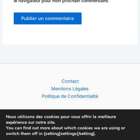
le navigateur pour mon prochain commentaire.
Alternative:
Contact
Mentions Légales
Politique de Confidentialité
Nous utilisons des cookies pour vous offrir la meilleure
expérience sur notre site.
Copyright © 2026 Football World Cup News | Toute l'actualité du
You can find out more about which cookies we are using or
switch them off in {setting]settings{/setting].
Foot (Clubs, Compétitions & Equipes Nationales), créé par