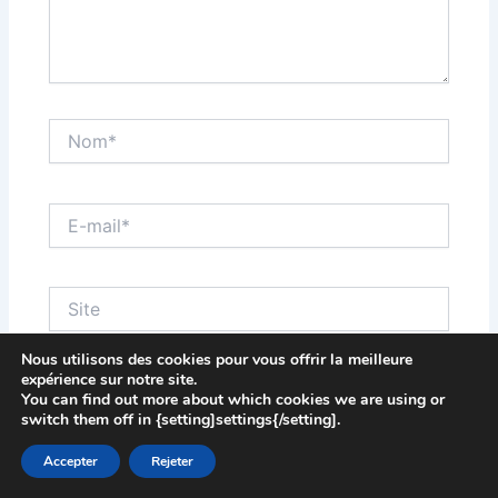
Nom*
E-
mail*
Site
Nous utilisons des cookies pour vous offrir la meilleure
expérience sur notre site.
Enregistrer mon nom, mon e-mail et mon site dans
You can find out more about which cookies we are using or
le navigateur pour mon prochain commentaire.
switch them off in {setting]settings{/setting].
Accepter
Rejeter