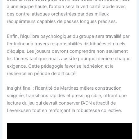
à une équipe haute, l’option sera la verticalité rapide avec
des contre-attaques orchestrées par des milieux
récupérateurs capables de passes longues précises.
Enfin, l’équilibre psychologique du groupe sera travaillé par
l’entraîneur à travers responsabilités distribuées et rituels
d’équipe. Les joueurs devront comprendre non seulement
les tâches tactiques mais aussi le pourquoi derrière chaque
exigence. Cette pédagogie favorise l’adhésion et la
résilience en période de difficulté.
Insight final : l’identité de Martinez mêlera construction
soignée, transitions rapides et pressing ciblé, offrant une
lecture du jeu qui devrait conserver l’ADN attractif de
Leverkusen tout en renforçant la robustesse collective.