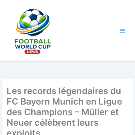
Aller
au
contenu
Main
Men
Les records légendaires du
FC Bayern Munich en Ligue
des Champions – Müller et
Neuer célèbrent leurs
exploits