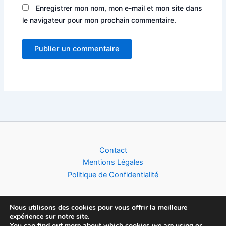
Enregistrer mon nom, mon e-mail et mon site dans
le navigateur pour mon prochain commentaire.
Alternative:
Contact
Mentions Légales
Politique de Confidentialité
Nous utilisons des cookies pour vous offrir la meilleure
expérience sur notre site.
Copyright © 2026 Football World Cup News | Toute l'actualité du
You can find out more about which cookies we are using or