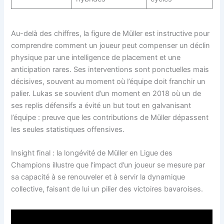
Au-delà des chiffres, la figure de Müller est instructive pour
comprendre comment un joueur peut compenser un déclin
physique par une intelligence de placement et une
anticipation rares. Ses interventions sont ponctuelles mais
décisives, souvent au moment où l’équipe doit franchir un
palier. Lukas se souvient d’un moment en 2018 où un de
ses replis défensifs a évité un but tout en galvanisant
l’équipe : preuve que les contributions de Müller dépassent
les seules statistiques offensives.
Insight final : la longévité de Müller en Ligue des
Champions illustre que l’impact d’un joueur se mesure par
sa capacité à se renouveler et à servir la dynamique
collective, faisant de lui un pilier des victoires bavaroises.