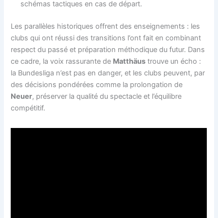
schémas tactiques en cas de départ.
Les parallèles historiques offrent des enseignements : les
clubs qui ont réussi des transitions l’ont fait en combinant
respect du passé et préparation méthodique du futur. Dans
ce cadre, la voix rassurante de
Matthäus
trouve un écho :
la Bundesliga n’est pas en danger, et les clubs peuvent, par
des décisions pondérées comme la prolongation de
Neuer
, préserver la qualité du spectacle et l’équilibre
compétitif.