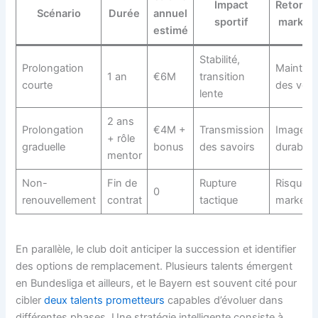
Impact
Retomb
Scénario
Durée
annuel
sportif
market
estimé
Stabilité,
Prolongation
Maintien
1 an
€6M
transition
courte
des vent
lente
2 ans
Prolongation
€4M +
Transmission
Image
+ rôle
graduelle
bonus
des savoirs
durable
mentor
Non-
Fin de
Rupture
Risque
0
renouvellement
contrat
tactique
marketi
En parallèle, le club doit anticiper la succession et identifier
des options de remplacement. Plusieurs talents émergent
en Bundesliga et ailleurs, et le Bayern est souvent cité pour
cibler
deux talents prometteurs
capables d’évoluer dans
différentes phases. Une stratégie intelligente consiste à