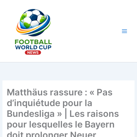
Aller
au
contenu
Main
Men
Matthäus rassure : « Pas
d’inquiétude pour la
Bundesliga » | Les raisons
pour lesquelles le Bayern
doit prolonger Neuer