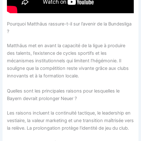
Pourquoi Matthäus rassure-t-il sur l’avenir de la Bundesliga
?
Matthäus met en avant la capacité de la ligue à produire
des talents, l’existence de cycles sportifs et les
mécanismes institutionnels qui limitent l’hégémonie. Il
souligne que la compétition reste vivante grâce aux clubs
innovants et à la formation locale.
Quelles sont les principales raisons pour lesquelles le
Bayern devrait prolonger Neuer ?
Les raisons incluent la continuité tactique, le leadership en
vestiaire, la valeur marketing et une transition maîtrisée vers
la relève. La prolongation protège l’identité de jeu du club.