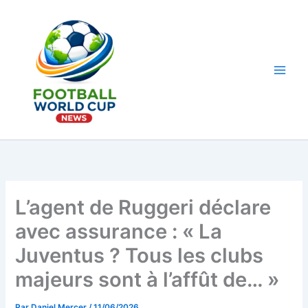
Aller
au
contenu
Main
Men
L’agent de Ruggeri déclare
avec assurance : « La
Juventus ? Tous les clubs
majeurs sont à l’affût de… »
Par
Daniel Mercer
/
11/06/2026