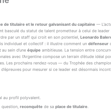
ine
 de titulaire et le retour galvanisant du capitaine
— L’actu
 basculé du statut de talent prometteur à celui de leader 
dre par un staff qui croit en son potentiel,
Leonardo Baler
ois individuel et collectif : il illustre comment un
défenseur
d
t
au sein d’une
équipe
ambitieuse. La tension entre concurr
nales avec l’Argentine compose un terrain d’étude idéal pou
iaires. Les prochains rendez-vous — du Trophée des champi
 d’épreuves pour mesurer si ce leader est désormais incont
 au profil polyvalent.
 question,
reconquête
de sa
place de titulaire
.