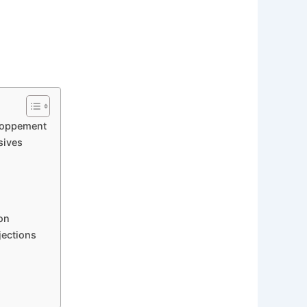
eloppement
sives
on
jections