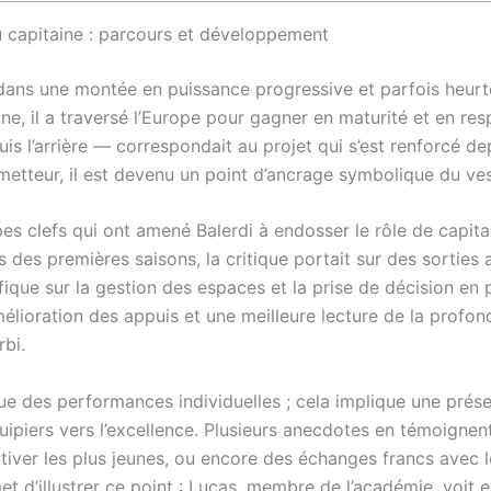
u capitaine : parcours et développement
 dans une montée en puissance progressive et parfois heurté
ne, il a traversé l’Europe pour gagner en maturité et en res
s l’arrière — correspondait au projet qui s’est renforcé d
etteur, il est devenu un point d’ancrage symbolique du vest
es clefs qui ont amené Balerdi à endosser le rôle de capita
 des premières saisons, la critique portait sur des sorties 
ifique sur la gestion des espaces et la prise de décision en
ioration des appuis et une meilleure lecture de la profond
bi.
ue des performances individuelles ; cela implique une prése
uipiers vers l’excellence. Plusieurs anecdotes en témoignen
iver les plus jeunes, ou encore des échanges francs avec le
ermet d’illustrer ce point : Lucas, membre de l’académie, vo