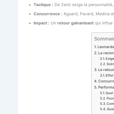
Tactique :
De Zerbi exige la personnalité, 
Concurrence :
Aguerd, Pavard, Medina et 
Impact :
Un
retour galvanisant
qui influe
Sommair
Leonardo 
La reconq
Exige
Scén
Le retour
Effet
Concurre
Performa
Quel 
Pour
Comm
Quel