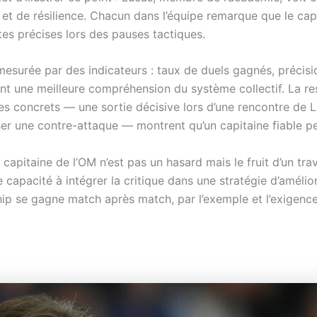
l et de résilience. Chacun dans l’équipe remarque que le ca
ntes précises lors des pauses tactiques.
é mesurée par des indicateurs : taux de duels gagnés, préci
sent une meilleure compréhension du système collectif. La re
s concrets — une sortie décisive lors d’une rencontre de Li
er une contre-attaque — montrent qu’un capitaine fiable peu
apitaine de l’OM n’est pas un hasard mais le fruit d’un trav
e capacité à intégrer la critique dans une stratégie d’améliora
ship se gagne match après match, par l’exemple et l’exigence