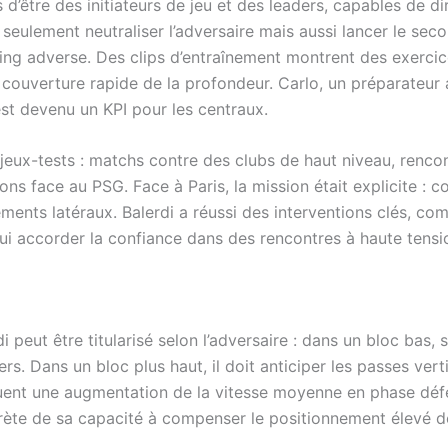
être des initiateurs de jeu et des leaders, capables de dir
 seulement neutraliser l’adversaire mais aussi lancer le se
ing adverse. Des clips d’entraînement montrent des exercic
 couverture rapide de la profondeur. Carlo, un préparateur a
t devenu un KPI pour les centraux.
enjeux-tests : matchs contre des clubs de haut niveau, renco
face au PSG. Face à Paris, la mission était explicite : c
ts latéraux. Balerdi a réussi des interventions clés, com
 lui accorder la confiance dans des rencontres à haute tensi
eut être titularisé selon l’adversaire : dans un bloc bas, s
ers. Dans un bloc plus haut, il doit anticiper les passes vert
ent une augmentation de la vitesse moyenne en phase défe
rète de sa capacité à compenser le positionnement élevé de