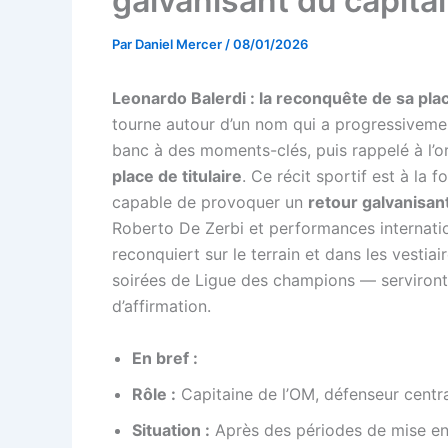
galvanisant du capita
Par
Daniel Mercer
/
08/01/2026
Leonardo Balerdi : la reconquête de sa place
tourne autour d’un nom qui a progressivement
banc à des moments-clés, puis rappelé à l’or
place de titulaire
. Ce récit sportif est à la f
capable de provoquer un
retour galvanisan
Roberto De Zerbi et performances internatio
reconquiert sur le terrain et dans les vest
soirées de Ligue des champions — serviront
d’affirmation.
En bref :
Rôle :
Capitaine de l’OM, défenseur central
Situation :
Après des périodes de mise en