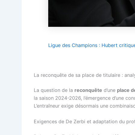
Ligue des Champions : Hubert critiqu
La reconquête de sa place de titulaire : anal
La question de la
reconquête
d’une
place de
la saison 2024-2026, l’émergence d’une concu
L’entraîneur exige désormais une combinaison
Exigences de De Zerbi et adaptation du prof