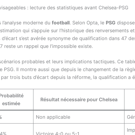
nvisageables : lecture des statistiques avant Chelsea-PSG
s l’analyse moderne du
football
. Selon Opta, le
PSG
dispose
stimation qui s’appuie sur l’historique des renversements et 
buts d’écart s’est avérée synonyme de qualification dans 47 de
reste un rappel que l’impossible existe.
scénarios probables et leurs implications tactiques. Ce table
le PSG. Il montre aussi que depuis le changement de la règle 
er par trois buts d’écart depuis la réforme, la qualification 
Probabilité
Résultat nécessaire pour Chelsea
estimée
%
Non applicable
Gér
Imp
-4%
Victoire 4-0 ou 5-1