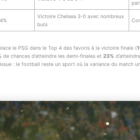
par
Victoire Chelsea 3-0 avec nombreux
-4%
Con
buts
lace le PSG dans le Top 4 des favoris à la victoire finale (
%
de chances d’atteindre les demi-finales et
23%
d’atteindre
issue : le football reste un sport où la variance du match u