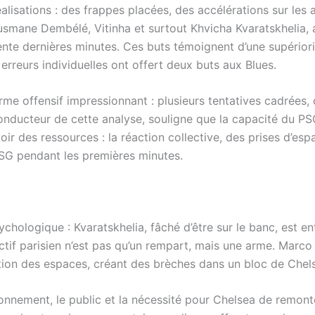
 réalisations : des frappes placées, des accélérations sur les
smane Dembélé, Vitinha et surtout Khvicha Kvaratskhelia, au
rente dernières minutes. Ces buts témoignent d’une supériori
erreurs individuelles ont offert deux buts aux Blues.
orme offensif impressionnant : plusieurs tentatives cadrées,
 conducteur de cette analyse, souligne que la capacité du PS
ir des ressources : la réaction collective, des prises d’espa
 PSG pendant les premières minutes.
ychologique : Kvaratskhelia, fâché d’être sur le banc, est e
tif parisien n’est pas qu’un rempart, mais une arme. Marco 
ion des espaces, créant des brèches dans un bloc de Chels
ronnement, le public et la nécessité pour Chelsea de remont