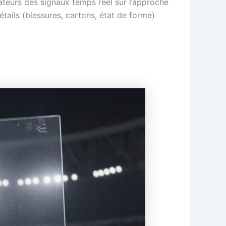
ateurs des signaux temps réel sur l’approche
étails (blessures, cartons, état de forme)