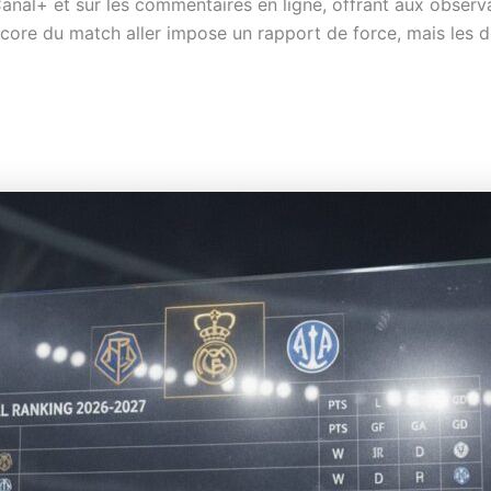
Canal+ et sur les commentaires en ligne, offrant aux observ
 score du match aller impose un rapport de force, mais les d