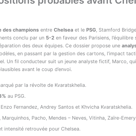
sitions probables avant Ch
e des champions
entre
Chelsea
et le
PSG
, Stamford Bridge
ments conclu par un
5-2
en faveur des Parisiens, l’équilibre 
réparation des deux équipes. Ce dossier propose une
analy
modèles, en passant par la gestion des cartons, l’impact ta
l. Un fil conducteur suit un jeune analyste fictif, Marco, qui
plausibles avant le coup d’envoi.
qué par la révolte de Kvaratskhelia.
3%
au PSG.
nzo Fernandez, Andrey Santos et Khvicha Kvaratskhelia.
 Marquinhos, Pacho, Mendes – Neves, Vitinha, Zaïre-Emery 
et intensité retrouvée pour Chelsea.