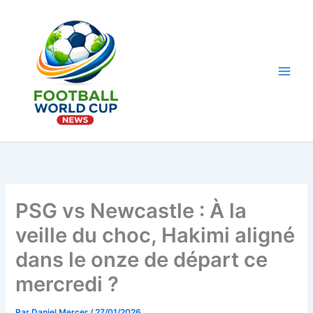
Aller
au
contenu
Main
Men
PSG vs Newcastle : À la
veille du choc, Hakimi aligné
dans le onze de départ ce
mercredi ?
Par
Daniel Mercer
/
27/01/2026