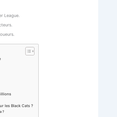
er League.
cteurs.
joueurs.
e
s
illions
ur les Black Cats ?
a ?