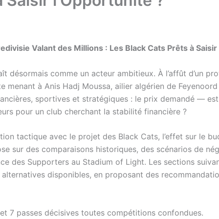
 Saisir l’Opportunité ?
ivisie Valant des Millions : Les Black Cats Prêts à Saisir
ît désormais comme un acteur ambitieux. À l’affût d’un profi
iste menant à Anis Hadj Moussa, ailier algérien de Feyenoor
nancières, sportives et stratégiques : le prix demandé — es
urs pour un club cherchant la stabilité financière ?
ation tactique avec le projet des Black Cats, l’effet sur le b
ose sur des comparaisons historiques, des scénarios de nég
gence des Supporters au Stadium of Light. Les sections suiva
 les alternatives disponibles, en proposant des recommandat
 et 7 passes décisives toutes compétitions confondues.