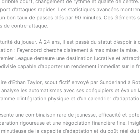
ribble court, changement de rythme et qualité de centre. Il
port d’attaques rapides. Les statistiques avancées montre
qu’un bon taux de passes clés par 90 minutes. Ces éléments 
es de contre-attaque.
aturité du joueur. À 24 ans, il est passé du statut d’espoir à
risation : Feyenoord cherche clairement à maximiser la mise.
emier League demeure une destination lucrative et attractive
redivisie capable d’apporter un rendement immédiat sur le fr
oire d’Ethan Taylor, scout fictif envoyé par Sunderland à Rott
s, analyse les automatismes avec ses coéquipiers et évalue l
ramme d’intégration physique et d’un calendrier d’adaptation
sente une combinaison rare de jeunesse, efficacité et potent
ion rigoureuse et une négociation financière fine. Insight cl
 minutieuse de la capacité d’adaptation et du coût réel du t