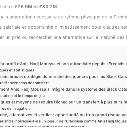
d entre
£25.9M et £30.2M
.
mais adaptation nécessaire au rythme physique de la Premi
re salariale et opportunité d’investissement pour d’autres se
er un prêt ou rechercher une alternative sur le marché des 
du profil d’Anis Hadj Moussa et son attractivité depuis l’Eredivisi
ques et statistiques
ancières et stratégie du marché des joueurs pour les Black Cats
atif : scénarios de transfert
mment Anis Hadj Moussa s’intègre dans le système des Black Cat
rotation et le temps de jeu
iques et moyens de réduire l’échec sur un transfert à plusieurs m
res de mitigation
hé, alternatives et verdict : opportunité ou trop grand risque po
rland s’intéresse-t-il à un joueur de l’Eredivisie comme Anis Hadj Mouss
é est-il justifié pour un club comme Sunderland ?