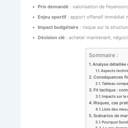
Prix demandé
: valorisation de Feyenoor
Enjeu sportif
: apport offensif immédiat 
Impact budgétaire
: risque sur la structu
Décision clé
: acheter maintenant, négoci
Sommaire :
Analyse détaillée 
Aspects techni
Conséquences fin
Tableau compar
Fit tactique : co
Impacts sur la 
Risques, cas prat
Liste des mesu
Scénarios de marc
Pourquoi Sunde
Le prix demand