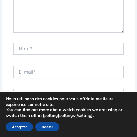
Nom*
E-
mail*
Site
Nous utilisons des cookies pour vous offrir la meilleure
expérience sur notre site.
You can find out more about which cookies we are using or
switch them off in {setting]settings{/setting].
Enregistrer mon nom, mon e-mail et mon site dans
le navigateur pour mon prochain commentaire.
Accepter
Rejeter