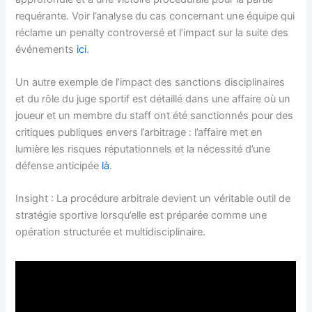
requérante. Voir l’analyse du cas concernant une équipe qui
réclame un penalty controversé et l’impact sur la suite des
événements
ici
.
Un autre exemple de l’impact des sanctions disciplinaires
et du rôle du juge sportif est détaillé dans une affaire où un
joueur et un membre du staff ont été sanctionnés pour des
critiques publiques envers l’arbitrage : l’affaire met en
lumière les risques réputationnels et la nécessité d’une
défense anticipée
là
.
Insight : La procédure arbitrale devient un véritable outil de
stratégie sportive lorsqu’elle est préparée comme une
opération structurée et multidisciplinaire.