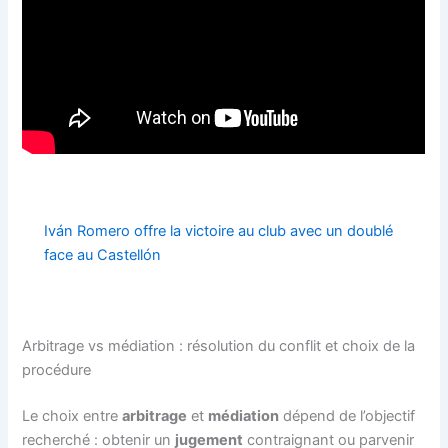
Iván Romero offre la victoire au club avec un doublé
face au Castellón
Arbitrage vs médiation : résolution du conflit et choix de la
procédure
Le choix entre
arbitrage
et
médiation
dépend de l’objectif
recherché : obtenir un
jugement
contraignant ou parvenir