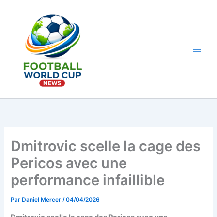
Aller
au
contenu
Main
Men
Dmitrovic scelle la cage des
Pericos avec une
performance infaillible
Par
Daniel Mercer
/
04/04/2026
Dmitrovic scelle la cage des Pericos avec une