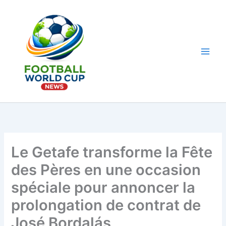
Aller
au
contenu
Main
Men
Le Getafe transforme la Fête
des Pères en une occasion
spéciale pour annoncer la
prolongation de contrat de
José Bordalás