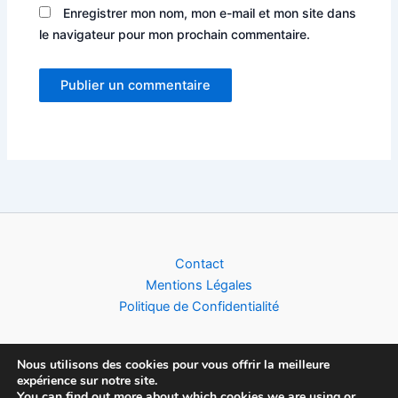
Enregistrer mon nom, mon e-mail et mon site dans
le navigateur pour mon prochain commentaire.
Alternative:
Contact
Mentions Légales
Politique de Confidentialité
Nous utilisons des cookies pour vous offrir la meilleure
expérience sur notre site.
Copyright © 2026 Football World Cup News | Toute l'actualité du
You can find out more about which cookies we are using or