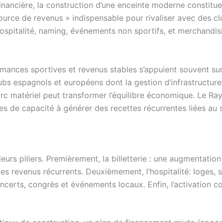
inancière, la construction d’une enceinte moderne constitue
source de revenus » indispensable pour rivaliser avec des 
rie, hospitalité, naming, événements non sportifs, et merchan
rmances sportives et revenus stables s’appuient souvent su
 espagnols et européens dont la gestion d’infrastructure
parc matériel peut transformer l’équilibre économique. Le R
mes de capacité à générer des recettes récurrentes liées au 
rs piliers. Premièrement, la billetterie : une augmentatio
s revenus récurrents. Deuxièmement, l’hospitalité: loges, 
ncerts, congrès et événements locaux. Enfin, l’activation c