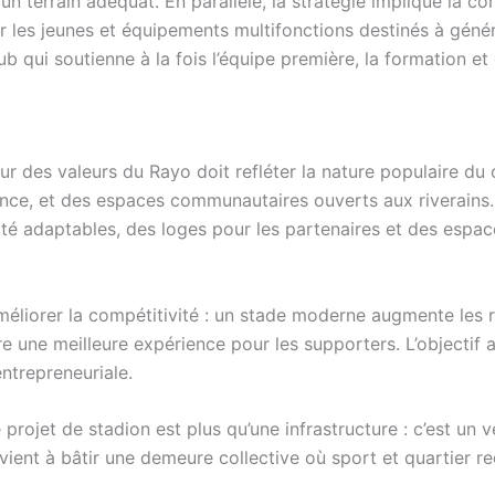
n terrain adéquat. En parallèle, la stratégie implique la co
r les jeunes et équipements multifonctions destinés à géné
lub qui soutienne à la fois l’équipe première, la formation e
r des valeurs du Rayo doit refléter la nature populaire du
nce, et des espaces communautaires ouverts aux riverains. Su
ité adaptables, des loges pour les partenaires et des espace
liorer la compétitivité : un stade moderne augmente les rec
 une meilleure expérience pour les supporters. L’objectif a
entrepreneuriale.
rojet de stadion est plus qu’une infrastructure : c’est un v
 revient à bâtir une demeure collective où sport et quartier 