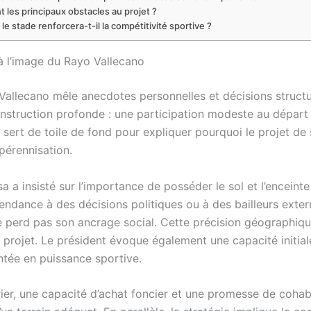
t les principaux obstacles au projet ?
e stade renforcera-t-il la compétitivité sportive ?
 à l’image du Rayo Vallecano
Vallecano mêle anecdotes personnelles et décisions structure
construction profonde : une participation modeste au départ 
re sert de toile de fond pour expliquer pourquoi le projet de
pérennisation.
a a insisté sur l’importance de posséder le sol et l’encein
pendance à des décisions politiques ou à des bailleurs exter
 perd pas son ancrage social. Cette précision géographique 
du projet. Le président évoque également une capacité initi
ntée en puissance sportive.
r, une capacité d’achat foncier et une promesse de cohabit