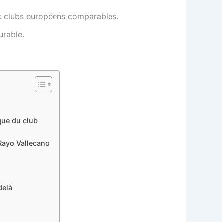
ec clubs européens comparables.
urable.
que du club
 Rayo Vallecano
delà