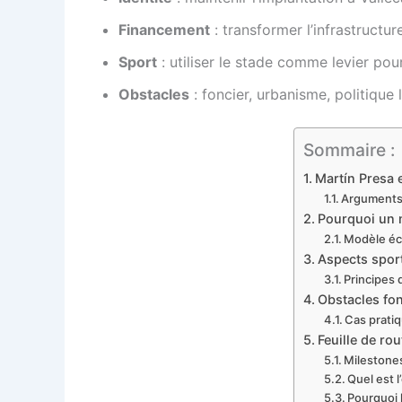
Financement
: transformer l’infrastruct
Sport
: utiliser le stade comme levier pour
Obstacles
: foncier, urbanisme, politique
Sommaire :
Martín Presa e
Arguments 
Pourquoi un n
Modèle éc
Aspects sport
Principes 
Obstacles fonc
Cas pratiq
Feuille de ro
Milestone
Quel est 
Pourquoi 