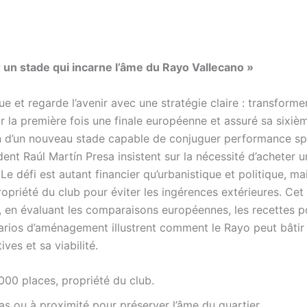
r un stade qui incarne l’âme du Rayo Vallecano »
 et regarde l’avenir avec une stratégie claire : transformer l
ur la première fois une finale européenne et assuré sa sixiè
on d’un nouveau stade capable de conjuguer performance s
nt Raúl Martín Presa insistent sur la nécessité d’acheter u
Le défi est autant financier qu’urbanistique et politique, mai
opriété du club pour éviter les ingérences extérieures. Cet 
r, en évaluant les comparaisons européennes, les recettes po
arios d’aménagement illustrent comment le Rayo peut bâtir 
ves et sa viabilité.
000 places, propriété du club.
cas ou à proximité pour préserver l’âme du quartier.