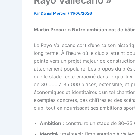
Rayo Vallecano »
Par
Daniel Mercer
/
11/06/2026
Martín Presa : « Notre ambition est de bâti
Le Rayo Vallecano sort d’une saison historique
long terme. À l’heure où le club a atteint po
pointe vers un projet majeur de constructi
attachement populaire. Les propos du préside
que le stade reste enraciné dans le quartier. 
de 30 000 à 35 000 places, extensible, et pr
économiques et identitaires d’un tel chantie
exemples concrets, des chiffres et des scén
club, tout en nourrissant ses ambitions sporti
Ambition
: construire un stade de 30–35 
Identité
: maintenir l’implantation à Valle